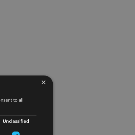
×
nsent to all
Unclassified