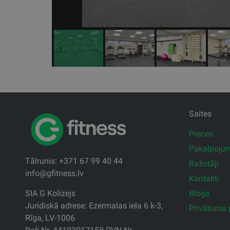
Saites
Preces
Pakalpoju
Tālrunis: +371 67 99 40 44
Ražotāji
info@gfitness.lv
Kontakti
Blogs
SIA G Kolizejs
Juridiskā adrese: Ezermalas iela 6 k-3,
Privātuma p
Rīga, LV-1006