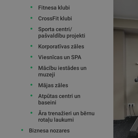
Fitnesa klubi
CrossFit klubi
Sporta centri/
pašvaldību projekti
Korporatīvas zāles
Viesnīcas un SPA
Mācību iestādes un
muzeji
Mājas zāles
Atpūtas centri un
baseini
Āra trenažieri un bērnu
rotaļu laukumi
Biznesa nozares