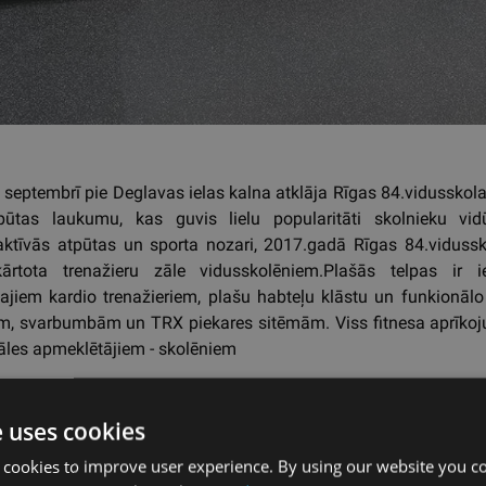
septembrī pie Deglavas ielas kalna atklāja Rīgas 84.vidusskol
pūtas laukumu, kas guvis lielu popularitāti skolnieku vid
 aktīvās atpūtas un sporta nozari, 2017.gadā Rīgas 84.vidussk
kārtota trenažieru zāle vidusskolēniem.Plašās telpas ir i
ajiem kardio trenažieriem, plašu habteļu klāstu un funkionālo
, svarbumbām un TRX piekares sitēmām. Viss fitnesa aprīkoju
āles apmeklētājiem - skolēniem
e uses cookies
kaļ
 cookies to improve user experience. By using our website you co