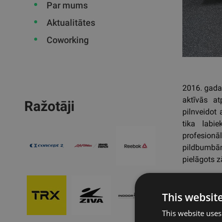
Par mums
Aktualitātes
Coworking
2016. gada 
aktīvās at
Ražotāji
pilnveidot
tika labie
profesionāl
pildbumbām
pielāgots z
This websit
Atpa
This website uses