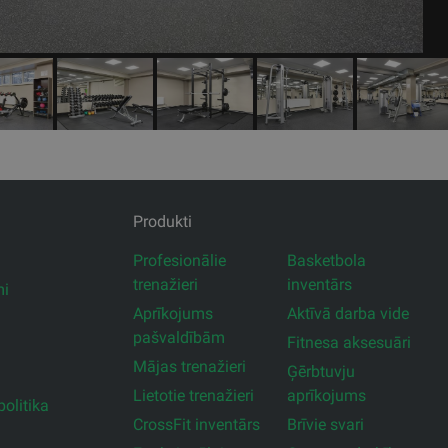
Produkti
Profesionālie
Basketbola
trenažieri
inventārs
mi
Aprīkojums
Aktīvā darba vide
pašvaldībām
Fitnesa aksesuāri
Mājas trenažieri
Ģērbtuvju
Lietotie trenažieri
aprīkojums
olitika
CrossFit inventārs
Brīvie svari