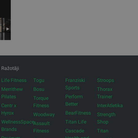
Ražotāji
Life Fitness
Togu
Franziski
Stroops
Sports
Merrithew
Bosu
Thorax
Pilates
Perform
Trainer
Torque
Better
Centr x
Fitness
InterAtletika
Hyrox
BearFitness
Woodway
Strength
WellnessSpace
Titan Life
Shop
Assault
Brands
Fitness
Cascade
Titan