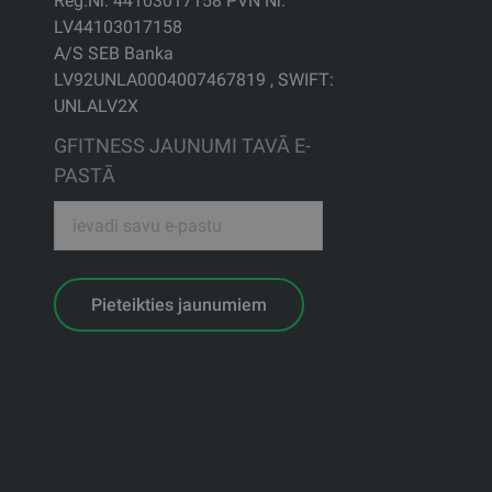
Reģ.Nr. 44103017158 PVN Nr.
LV44103017158
A/S SEB Banka
LV92UNLA0004007467819 , SWIFT:
UNLALV2X
GFITNESS JAUNUMI TAVĀ E-
PASTĀ
Pieteikties jaunumiem