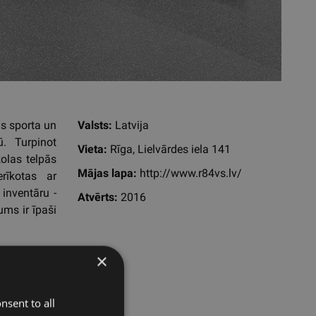
as sporta un
Valsts:
Latvija
ū. Turpinot
Vieta:
Rīga, Lielvārdes iela 141
olas telpās
Mājas lapa:
http://www.r84vs.lv/
erīkotas ar
 inventāru -
Atvērts:
2016
ms ir īpaši
×
nsent to all