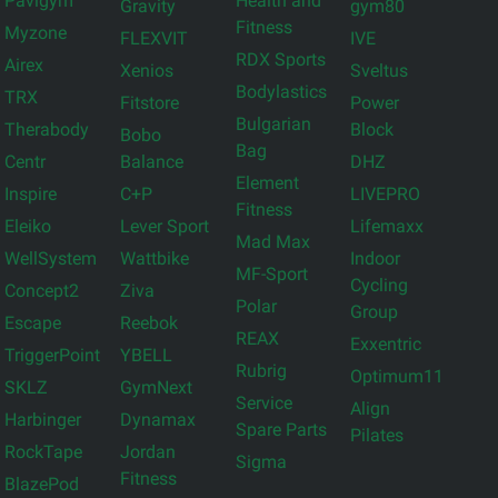
Pavigym
Health and
Gravity
gym80
Fitness
Myzone
FLEXVIT
IVE
RDX Sports
Airex
Xenios
Sveltus
Bodylastics
TRX
Fitstore
Power
Bulgarian
Therabody
Block
Bobo
Bag
Centr
Balance
DHZ
Element
Inspire
C+P
LIVEPRO
Fitness
Eleiko
Lever Sport
Lifemaxx
Mad Max
WellSystem
Wattbike
Indoor
MF-Sport
Cycling
Concept2
Ziva
Polar
Group
Escape
Reebok
REAX
Exxentric
TriggerPoint
YBELL
Rubrig
Optimum11
SKLZ
GymNext
Service
Align
Harbinger
Dynamax
Spare Parts
Pilates
RockTape
Jordan
Sigma
Fitness
BlazePod