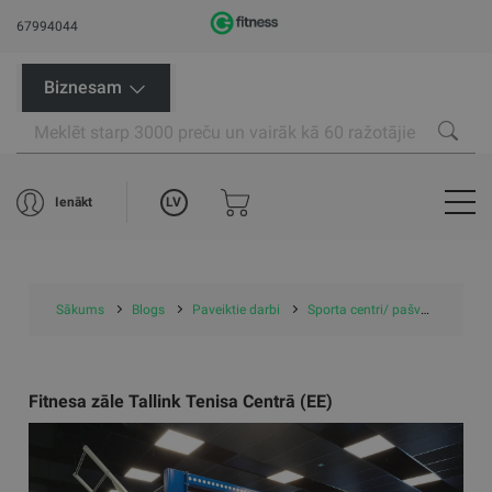
67994044
Biznesam
LV
Ienākt
Sākums
Blogs
Paveiktie darbi
Sporta centri/ pašvaldību projekti
Fitnesa zāle Tallink Tenisa Centrā (EE)