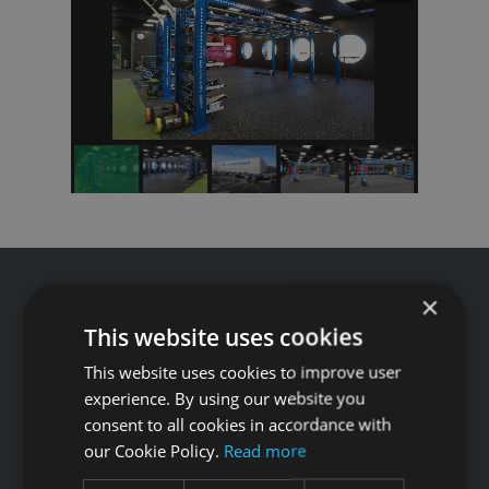
×
This website uses cookies
Tālrunis: +371 67 99 40 44
This website uses cookies to improve user
info@gfitness.lv
experience. By using our website you
consent to all cookies in accordance with
SIA G Kolizejs
our Cookie Policy.
Read more
Juridiskā adrese: Ezermalas iela 6 k-3, Rīga, LV-1006
Reģ.Nr. 44103017158 PVN Nr. LV44103017158