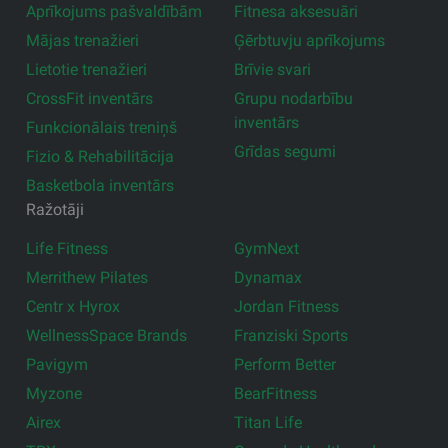
Aprīkojums pašvaldībām
Fitnesa aksesuāri
Mājas trenažieri
Ģērbtuvju aprīkojums
Lietotie trenažieri
Brīvie svari
CrossFit inventārs
Grupu nodarbību
inventārs
Funkcionālais treniņš
Grīdas segumi
Fizio & Rehabilitācija
Basketbola inventārs
Ražotāji
Life Fitness
GymNext
Merrithew Pilates
Dynamax
Centr x Hyrox
Jordan Fitness
WellnessSpace Brands
Franziski Sports
Pavigym
Perform Better
Myzone
BearFitness
Airex
Titan Life