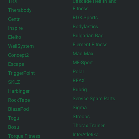
TRX
Cascade Health and
Fitness
Therabody
RDX Sports
Centr
Bodylastics
Inspire
Bulgarian Bag
Eleiko
Element Fitness
WellSystem
Mad Max
Concept2
MF-Sport
Escape
Polar
TriggerPoint
REAX
SKLZ
Rubrig
Harbinger
Service Spare Parts
RockTape
Sigma
BlazePod
Stroops
Togu
Thorax Trainer
Bosu
InterAtletika
Torque Fitness