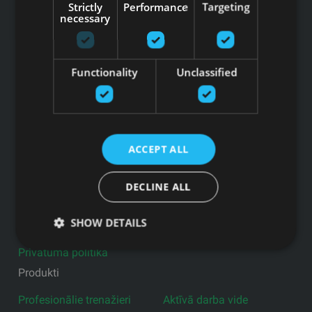
Strictly
Performance
Targeting
A/S SEB Banka LV92UNLA0004007467819 , SWIFT: UNLALV2X
necessary
GFITNESS JAUNUMI TAVĀ E-PASTĀ
Functionality
Unclassified
Pieteikties jaunumiem
Saites
ACCEPT ALL
Preces
DECLINE ALL
Pakalpojumi
Ražotāji
SHOW DETAILS
Blogs
Privātuma politika
Produkti
Profesionālie trenažieri
Aktīvā darba vide