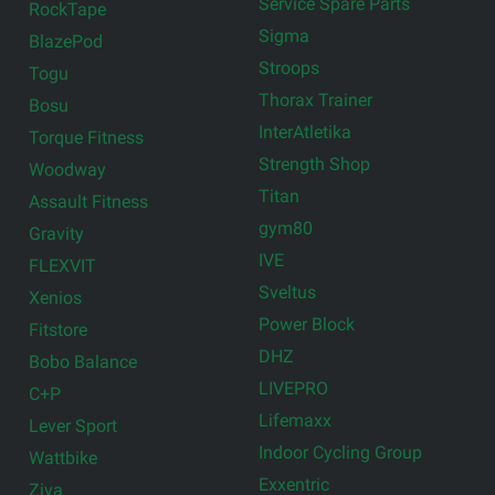
Service Spare Parts
RockTape
Sigma
BlazePod
Stroops
Togu
Thorax Trainer
Bosu
InterAtletika
Torque Fitness
Strength Shop
Woodway
Titan
Assault Fitness
gym80
Gravity
IVE
FLEXVIT
Sveltus
Xenios
Power Block
Fitstore
DHZ
Bobo Balance
LIVEPRO
C+P
Lifemaxx
Lever Sport
Indoor Cycling Group
Wattbike
Exxentric
Ziva