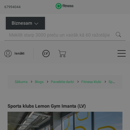
67994044
Biznesam
LV
Ienākt
Sākums
Blogs
Paveiktie darbi
Fitnesa klubi
Sporta klubs Lemon Gym Imanta (LV)
Sporta klubs Lemon Gym Imanta (LV)