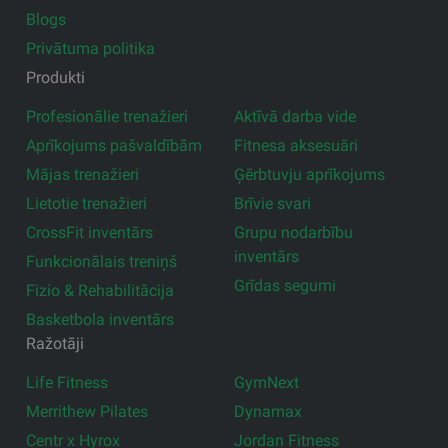
Blogs
Privātuma politika
Produkti
Profesionālie trenažieri
Aktīvā darba vide
Aprīkojums pašvaldībām
Fitnesa aksesuāri
Mājas trenažieri
Ģērbtuvju aprīkojums
Lietotie trenažieri
Brīvie svari
CrossFit inventārs
Grupu nodarbību
inventārs
Funkcionālais treniņš
Grīdas segumi
Fizio & Rehabilitācija
Basketbola inventārs
Ražotāji
Life Fitness
GymNext
Merrithew Pilates
Dynamax
Centr x Hyrox
Jordan Fitness