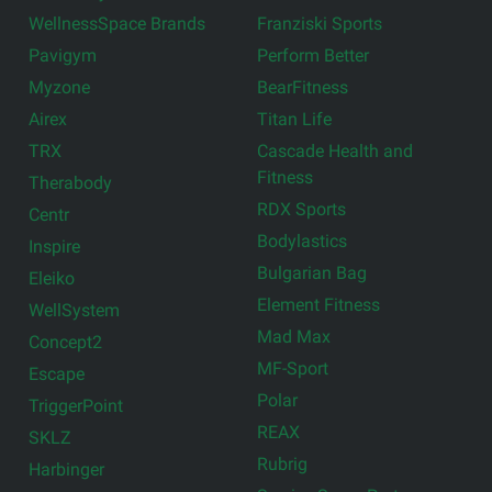
WellnessSpace Brands
Franziski Sports
Pavigym
Perform Better
Myzone
BearFitness
Airex
Titan Life
TRX
Cascade Health and
Fitness
Therabody
RDX Sports
Centr
Bodylastics
Inspire
Bulgarian Bag
Eleiko
Element Fitness
WellSystem
Mad Max
Concept2
MF-Sport
Escape
Polar
TriggerPoint
REAX
SKLZ
Rubrig
Harbinger