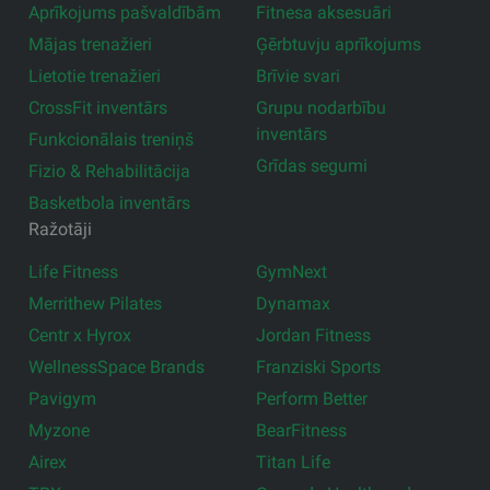
Aprīkojums pašvaldībām
Fitnesa aksesuāri
Mājas trenažieri
Ģērbtuvju aprīkojums
Lietotie trenažieri
Brīvie svari
CrossFit inventārs
Grupu nodarbību
inventārs
Funkcionālais treniņš
Grīdas segumi
Fizio & Rehabilitācija
Basketbola inventārs
Ražotāji
Life Fitness
GymNext
Merrithew Pilates
Dynamax
Centr x Hyrox
Jordan Fitness
WellnessSpace Brands
Franziski Sports
Pavigym
Perform Better
Myzone
BearFitness
Airex
Titan Life