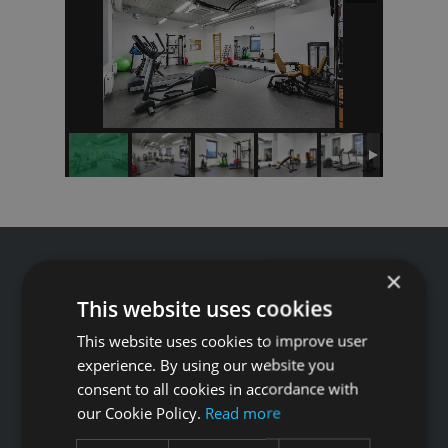
×
This website uses cookies
Tālrunis: +371 67 99 40 44
This website uses cookies to improve user
info@gfitness.lv
experience. By using our website you
consent to all cookies in accordance with
SIA G Kolizejs
our Cookie Policy.
Read more
Juridiskā adrese: Ezermalas iela 6 k-3, Rīga, LV-1006
Reģ.Nr. 44103017158 PVN Nr. LV44103017158