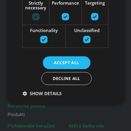
Strictly
Performance
Targeting
A/S SEB Banka LV92UNLA0004007467819 , SWIFT: UNLALV2X
necessary
GFITNESS JAUNUMI TAVĀ E-PASTĀ
Functionality
Unclassified
Pieteikties jaunumiem
Saites
ACCEPT ALL
Preces
DECLINE ALL
Pakalpojumi
Ražotāji
SHOW DETAILS
Blogs
Privātuma politika
Produkti
Profesionālie trenažieri
Aktīvā darba vide