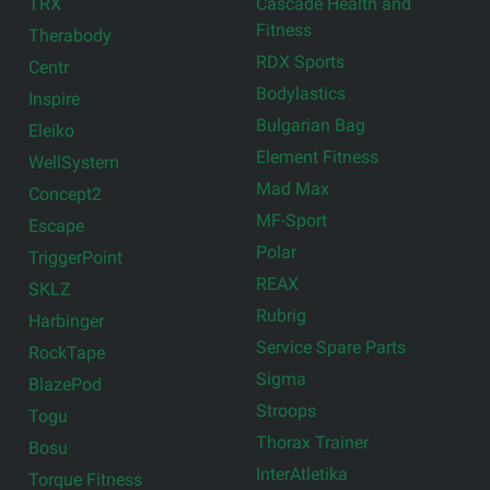
TRX
Cascade Health and
Fitness
Therabody
RDX Sports
Centr
Bodylastics
Inspire
Bulgarian Bag
Eleiko
Element Fitness
WellSystem
Mad Max
Concept2
MF-Sport
Escape
Polar
TriggerPoint
REAX
SKLZ
Rubrig
Harbinger
Service Spare Parts
RockTape
Sigma
BlazePod
Stroops
Togu
Thorax Trainer
Bosu
InterAtletika
Torque Fitness