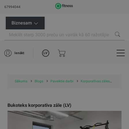
67994044
Biznesam
LV
Ienākt
Sākums
Blogs
Paveiktie darbi
Korporatīvas zāles
Bukotek
Bukoteks korporatīva zāle (LV)