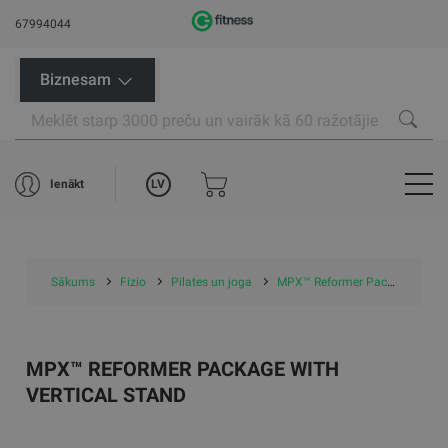
67994044
Biznesam
LV
Ienākt
Sākums
Fizio
Pilates un joga
MPX™ Reformer Package with Vertical Stand
MPX™ REFORMER PACKAGE WITH
VERTICAL STAND