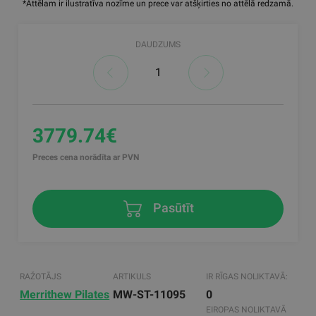
*Attēlam ir ilustratīva nozīme un prece var atšķirties no attēlā redzamā.
DAUDZUMS
3779.74€
Preces cena norādīta ar PVN
Pasūtīt
RAŽOTĀJS
ARTIKULS
IR RĪGAS NOLIKTAVĀ:
Merrithew Pilates
MW-ST-11095
0
EIROPAS NOLIKTAVĀ