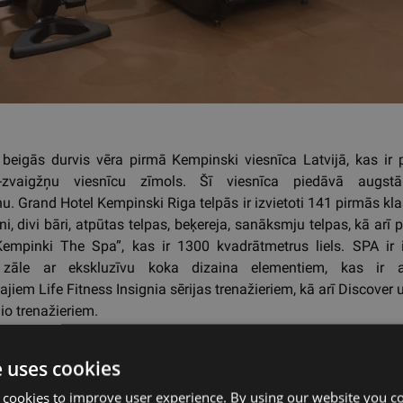
beigās durvis vēra pirmā Kempinski viesnīca Latvijā, kas ir p
-zvaigžņu viesnīcu zīmols. Šī viesnīca piedāvā augst
. Grand Hotel Kempinski Riga telpās ir izvietoti 141 pirmās kl
āni, divi bāri, atpūtas telpas, beķereja, sanāksmju telpas, kā arī
“Kempinki The Spa”, kas ir 1300 kvadrātmetrus liels. SPA ir i
u zāle ar ekskluzīvu koka dizaina elementiem, kas ir a
ajiem Life Fitness Insignia sērijas trenažieriem, kā arī Discover 
dio trenažieriem.
e uses cookies
kaļ
 cookies to improve user experience. By using our website you co