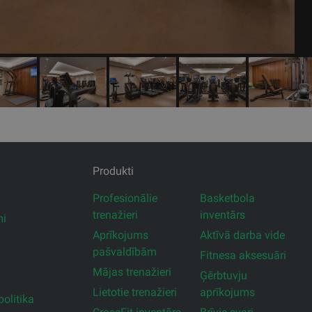
Produkti
Profesionālie
Basketbola
trenažieri
inventārs
mi
Aprīkojums
Aktīvā darba vide
pašvaldībām
Fitnesa aksesuāri
Mājas trenažieri
Ģērbtuvju
Lietotie trenažieri
aprīkojums
olitika