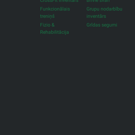
CrossFit inventārs
Brīvie svari
Funkcionālais
Grupu nodarbību
treniņš
inventārs
Fizio &
Grīdas segumi
Rehabilitācija