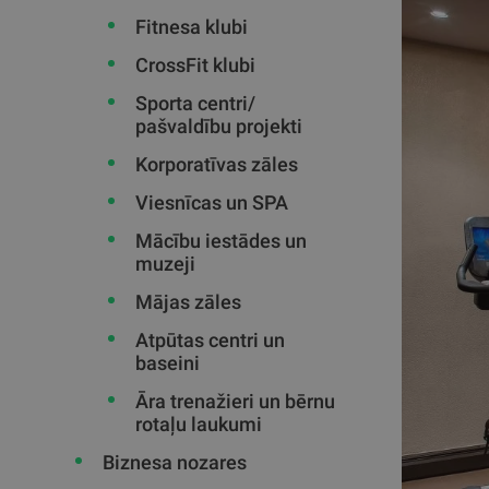
Fitnesa klubi
CrossFit klubi
Sporta centri/
pašvaldību projekti
Korporatīvas zāles
Viesnīcas un SPA
Mācību iestādes un
muzeji
Mājas zāles
Atpūtas centri un
baseini
Āra trenažieri un bērnu
rotaļu laukumi
Biznesa nozares