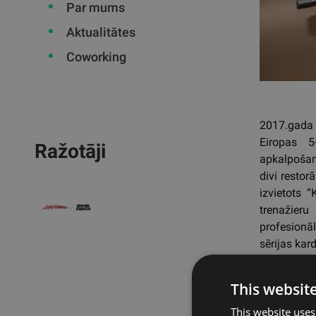
Par mums
Aktualitātes
Coworking
2017.gada 
Eiropas 5
Ražotāji
apkalpošanu
divi restor
izvietots 
trenažier
profesionāl
sērijas kar
This websit
Atpa
This website uses