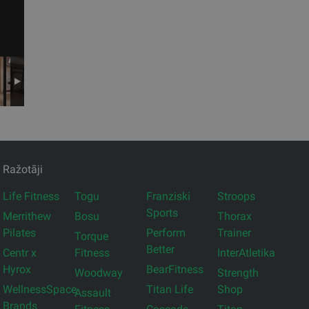
Ražotāji
Life Fitness
Togu
Franziski
Stroops
Sports
Merrithew
Bosu
Thorax
Pilates
Perform
Trainer
Torque
Better
Centr x
Fitness
InterAtletika
Hyrox
BearFitness
Woodway
Strength
WellnessSpace
Titan Life
Shop
Assault
Brands