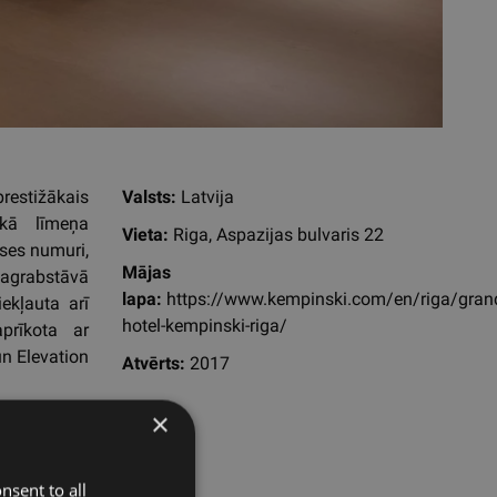
restižākais
Valsts:
Latvija
ākā līmeņa
Vieta:
Riga, Aspazijas bulvaris 22
ases numuri,
Mājas
 pagrabstāvā
lapa:
https://www.kempinski.com/en/riga/gran
ekļauta arī
hotel-kempinski-riga/
prīkota ar
un Elevation
Atvērts:
2017
×
nsent to all