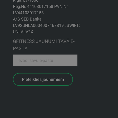
Rīga, LV-1006
Reģ.Nr. 44103017158 PVN Nr.
LV44103017158
A/S SEB Banka
LV92UNLA0004007467819 , SWIFT:
UNLALV2X
GFITNESS JAUNUMI TAVĀ E-
PASTĀ
Pieteikties jaunumiem