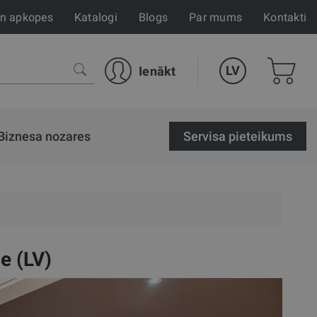
un apkopes
Katalogi
Blogs
Par mums
Kontakti
LV
Ienākt
Biznesa nozares
Servisa pieteikums
e (LV)