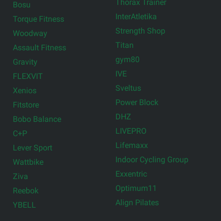
Thorax Trainer
Bosu
InterAtletika
Torque Fitness
Strength Shop
Woodway
Titan
Assault Fitness
gym80
Gravity
IVE
FLEXVIT
Sveltus
Xenios
Power Block
Fitstore
DHZ
Bobo Balance
LIVEPRO
C+P
Lifemaxx
Lever Sport
Indoor Cycling Group
Wattbike
Exxentric
Ziva
Optimum11
Reebok
Align Pilates
YBELL