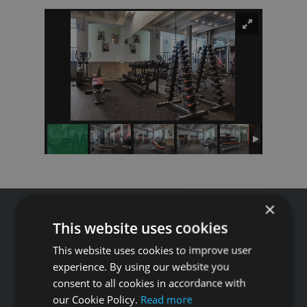
×
This website uses cookies
This website uses cookies to improve user
Tālrunis: +371 67 99 40 44
experience. By using our website you
info@gfitness.lv
consent to all cookies in accordance with
our Cookie Policy.
Read more
SIA G Kolizejs