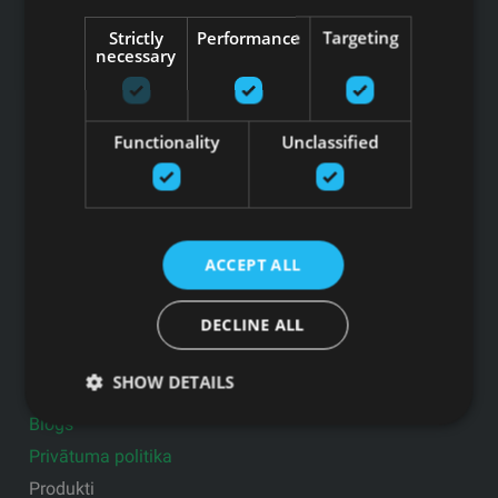
Juridiskā adrese: Ezermalas iela 6 k-3, Rīga, LV-1006
Strictly
Performance
Targeting
Reģ.Nr. 44103017158 PVN Nr. LV44103017158
necessary
A/S SEB Banka LV92UNLA0004007467819 , SWIFT: UNLALV2X
GFITNESS JAUNUMI TAVĀ E-PASTĀ
Functionality
Unclassified
Pieteikties jaunumiem
ACCEPT ALL
Saites
DECLINE ALL
Preces
Pakalpojumi
SHOW DETAILS
Ražotāji
Blogs
Privātuma politika
Produkti