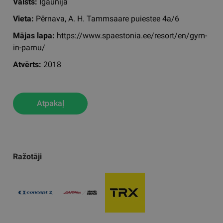
Valsts:
Igaunija
Vieta:
Pērnava, A. H. Tammsaare puiestee 4a/6
Mājas lapa:
https://www.spaestonia.ee/resort/en/gym-
in-parnu/
Atvērts:
2018
Atpakaļ
Ražotāji