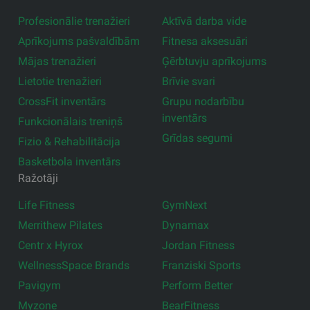
Profesionālie trenažieri
Aktīvā darba vide
Aprīkojums pašvaldībām
Fitnesa aksesuāri
Mājas trenažieri
Ģērbtuvju aprīkojums
Lietotie trenažieri
Brīvie svari
CrossFit inventārs
Grupu nodarbību
inventārs
Funkcionālais treniņš
Grīdas segumi
Fizio & Rehabilitācija
Basketbola inventārs
Ražotāji
Life Fitness
GymNext
Merrithew Pilates
Dynamax
Centr x Hyrox
Jordan Fitness
WellnessSpace Brands
Franziski Sports
Pavigym
Perform Better
Myzone
BearFitness