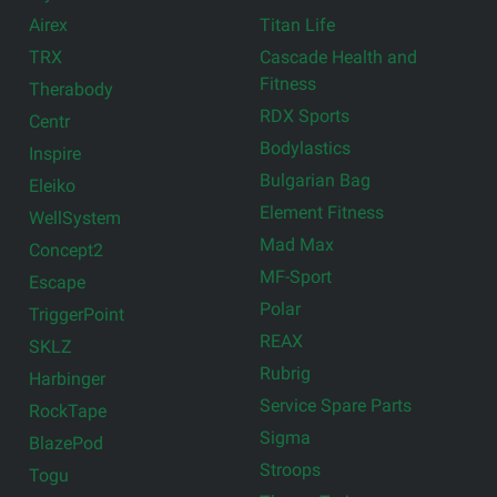
Airex
Titan Life
TRX
Cascade Health and
Fitness
Therabody
RDX Sports
Centr
Bodylastics
Inspire
Bulgarian Bag
Eleiko
Element Fitness
WellSystem
Mad Max
Concept2
MF-Sport
Escape
Polar
TriggerPoint
REAX
SKLZ
Rubrig
Harbinger
Service Spare Parts
RockTape
Sigma
BlazePod
Stroops
Togu