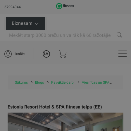
67994044
Biznesam
LV
Ienākt
Sākums
Blogs
Paveiktie darbi
Viesnīcas un SPA
Estonia R
Estonia Resort Hotel & SPA fitnesa telpa (EE)