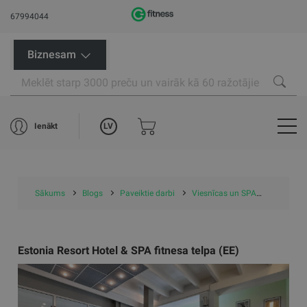
67994044
Biznesam
LV
Ienākt
Sākums
Blogs
Paveiktie darbi
Viesnīcas un SPA
Estonia R
Estonia Resort Hotel & SPA fitnesa telpa (EE)