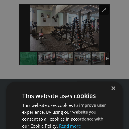
×
This website uses cookies
This website uses cookies to improve user
Tālrunis: +371 67 99 40 44
experience. By using our website you
info@gfitness.lv
consent to all cookies in accordance with
our Cookie Policy.
Read more
SIA G Kolizejs