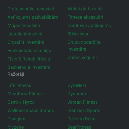
Profesionālie trenažieri
Aktīvā darba vide
Aprīkojums pašvaldībām
Fitnesa aksesuāri
Mājas trenažieri
Ģērbtuvju aprīkojums
Lietotie trenažieri
Brīvie svari
CrossFit inventārs
Grupu nodarbību
inventārs
Funkcionālais treniņš
Grīdas segumi
Fizio & Rehabilitācija
Basketbola inventārs
Ražotāji
Life Fitness
GymNext
Merrithew Pilates
Dynamax
Centr x Hyrox
Jordan Fitness
WellnessSpace Brands
Franziski Sports
Pavigym
Perform Better
Myzone
BearFitness