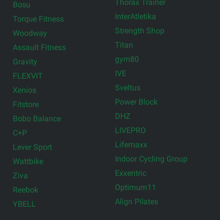
Thorax Trainer
Bosu
InterAtletika
Torque Fitness
Strength Shop
Woodway
Titan
Assault Fitness
gym80
Gravity
IVE
FLEXVIT
Sveltus
Xenios
Power Block
Fitstore
DHZ
Bobo Balance
LIVEPRO
C+P
Lifemaxx
Lever Sport
Indoor Cycling Group
Wattbike
Exxentric
Ziva
Optimum11
Reebok
Align Pilates
YBELL