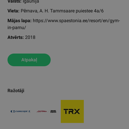
Valsts:
Igaunija
Vieta:
Pērnava, A. H. Tammsaare puiestee 4a/6
Mājas lapa:
https://www.spaestonia.ee/resort/en/gym-
in-parnu/
Atvērts:
2018
Atpakaļ
Ražotāji