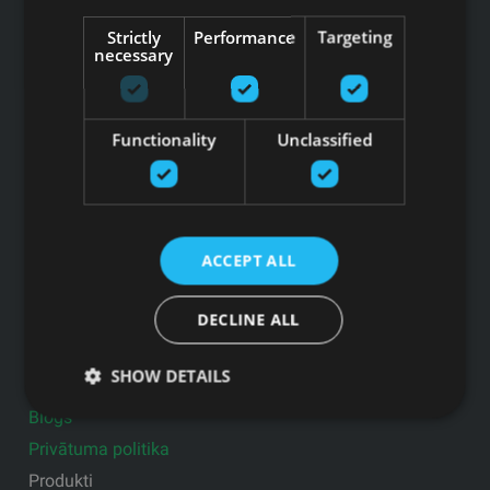
Juridiskā adrese: Ezermalas iela 6 k-3, Rīga, LV-1006
Strictly
Performance
Targeting
Reģ.Nr. 44103017158 PVN Nr. LV44103017158
necessary
A/S SEB Banka LV92UNLA0004007467819 , SWIFT: UNLALV2X
GFITNESS JAUNUMI TAVĀ E-PASTĀ
Functionality
Unclassified
Pieteikties jaunumiem
ACCEPT ALL
Saites
DECLINE ALL
Preces
Pakalpojumi
SHOW DETAILS
Ražotāji
Blogs
Privātuma politika
Produkti