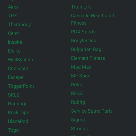
Airex
Titan Life
TRX
Cascade Health and
Fitness
Therabody
RDX Sports
Centr
Bodylastics
Inspire
Bulgarian Bag
Eleiko
Element Fitness
WellSystem
Mad Max
Concept2
MF-Sport
Escape
Polar
TriggerPoint
REAX
SKLZ
Rubrig
Harbinger
Service Spare Parts
RockTape
Sigma
BlazePod
Stroops
Togu