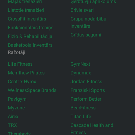
Mājas trenažieri
Ģērbtuvju aprīkojums
Lietotie trenažieri
Brīvie svari
CrossFit inventārs
Grupu nodarbību
inventārs
Funkcionālais treniņš
Grīdas segumi
Fizio & Rehabilitācija
Basketbola inventārs
Ražotāji
Life Fitness
GymNext
Merrithew Pilates
Dynamax
Centr x Hyrox
Jordan Fitness
WellnessSpace Brands
Franziski Sports
Pavigym
Perform Better
Myzone
BearFitness
Airex
Titan Life
TRX
Cascade Health and
Fitness
Therabody