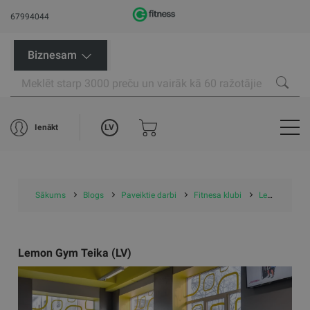
67994044
Biznesam
LV
Ienākt
Sākums
Blogs
Paveiktie darbi
Fitnesa klubi
Lemon Gym Teika (LV)
Lemon Gym Teika (LV)