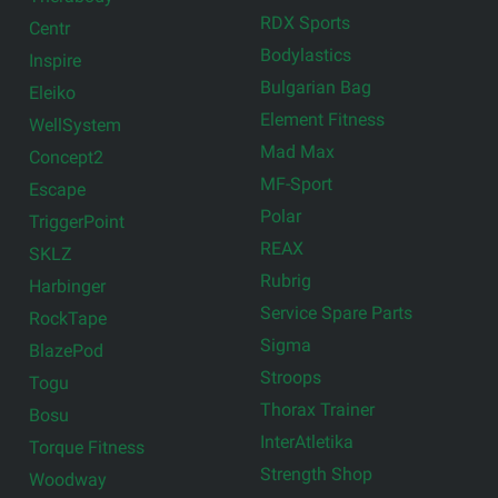
RDX Sports
Centr
Bodylastics
Inspire
Bulgarian Bag
Eleiko
Element Fitness
WellSystem
Mad Max
Concept2
MF-Sport
Escape
Polar
TriggerPoint
REAX
SKLZ
Rubrig
Harbinger
Service Spare Parts
RockTape
Sigma
BlazePod
Stroops
Togu
Thorax Trainer
Bosu
InterAtletika
Torque Fitness
Strength Shop
Woodway