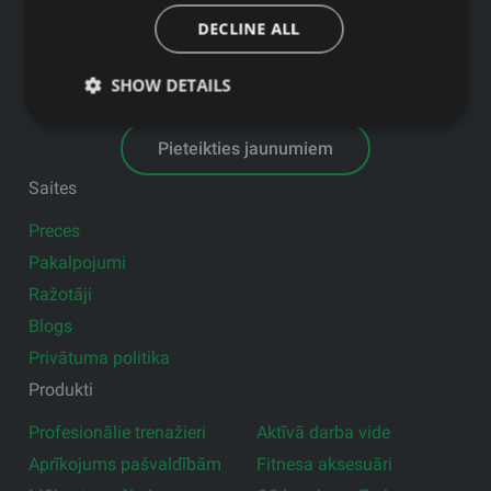
GFITNESS JAUNUMI TAVĀ E-PASTĀ
DECLINE ALL
SHOW DETAILS
Pieteikties jaunumiem
Saites
Preces
Pakalpojumi
Ražotāji
Blogs
Privātuma politika
Produkti
Profesionālie trenažieri
Aktīvā darba vide
Aprīkojums pašvaldībām
Fitnesa aksesuāri