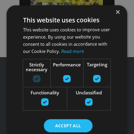
×
This website uses cookies
This website uses cookies to improve user
experience. By using our website you
consent to all cookies in accordance with
our Cookie Policy.
Read more
Strictly
Performance
Targeting
necessary
Tālrunis: +371 67 99 40 44
Functionality
Unclassified
info@gfitness.lv
SIA G Kolizejs
Juridiskā adrese: Ezermalas iela 6 k-3, Rīga, LV-1006
Reģ.Nr. 44103017158 PVN Nr. LV44103017158
ACCEPT ALL
A/S SEB Banka LV92UNLA0004007467819 , SWIFT: UNLALV2X