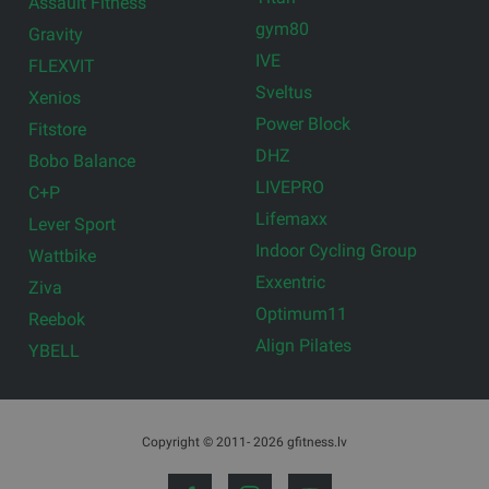
Assault Fitness
gym80
Gravity
IVE
FLEXVIT
Sveltus
Xenios
Power Block
Fitstore
DHZ
Bobo Balance
LIVEPRO
C+P
Lifemaxx
Lever Sport
Indoor Cycling Group
Wattbike
Exxentric
Ziva
Optimum11
Reebok
Align Pilates
YBELL
Copyright © 2011- 2026 gfitness.lv