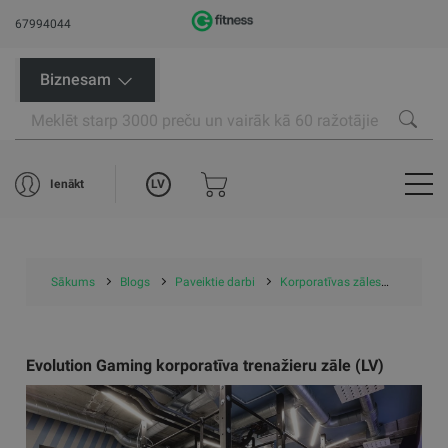
67994044
Biznesam
LV
Ienākt
Sākums
Blogs
Paveiktie darbi
Korporatīvas zāles
Evoluti
Evolution Gaming korporatīva trenažieru zāle (LV)