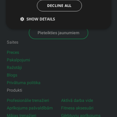
GFITNESS JAUNUMI TAVĀ E-PASTĀ
DECLINE ALL
SHOW DETAILS
Pieteikties jaunumiem
Saites
Preces
Pakalpojumi
Ražotāji
Blogs
Privātuma politika
Produkti
Profesionālie trenažieri
Aktīvā darba vide
Aprīkojums pašvaldībām
Fitnesa aksesuāri
Mājas trenažieri
Ģērbtuvju aprīkojums