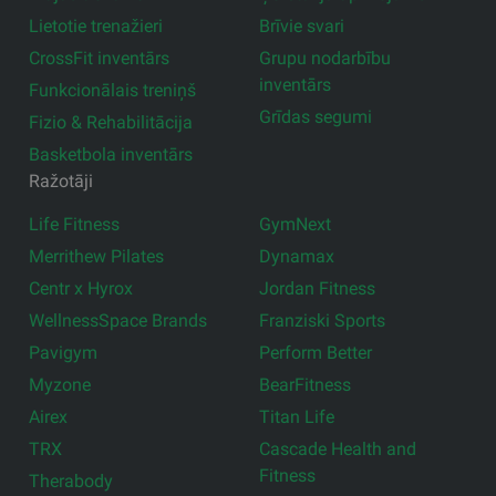
Lietotie trenažieri
Brīvie svari
CrossFit inventārs
Grupu nodarbību
inventārs
Funkcionālais treniņš
Grīdas segumi
Fizio & Rehabilitācija
Basketbola inventārs
Ražotāji
Life Fitness
GymNext
Merrithew Pilates
Dynamax
Centr x Hyrox
Jordan Fitness
WellnessSpace Brands
Franziski Sports
Pavigym
Perform Better
Myzone
BearFitness
Airex
Titan Life
TRX
Cascade Health and
Fitness
Therabody