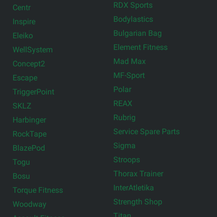
RDX Sports
Centr
Bodylastics
Inspire
Bulgarian Bag
Eleiko
Element Fitness
WellSystem
Mad Max
Concept2
MF-Sport
Escape
Polar
TriggerPoint
REAX
SKLZ
Rubrig
Harbinger
Service Spare Parts
RockTape
Sigma
BlazePod
Stroops
Togu
Thorax Trainer
Bosu
InterAtletika
Torque Fitness
Strength Shop
Woodway
Titan