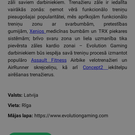
zāli saviem darbiniekiem. Trenažieru zāle ir iedalīta
vairākās zonās: ņemot vērā funkcionālo treniņu
pieaugošajai popularitātei, mēs aprīkojām funkcionālo
treniņu zonu ar svarbumbām, pretestības
gumijām,
Xenios
medicīnas bumbām un TRX piekares
sistēmām; brīvo svaru zona un liela uzmanība tika
pievērsta zāles kardio zonai – Evolution Gaming
darbiniekiem būs iespēja savā treniņu procesā izmantot
populāro
Assault Fitness
Airbike velotrenažieri un
AirRunner skrejceliņu, kā arī
Concept2
iekštelpu
airēšanas trenažierus.
Valsts:
Latvija
Vieta:
Rīga
Mājas lapa:
https://www.evolutiongaming.com