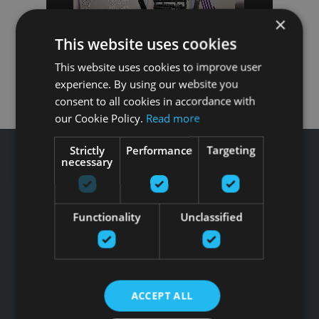
×
This website uses cookies
This website uses cookies to improve user
experience. By using our website you
consent to all cookies in accordance with
our Cookie Policy.
Read more
Strictly
Performance
Targeting
necessary
Tālrunis: +371 67 99 40 44
Functionality
Unclassified
info@gfitness.lv
SIA G Kolizejs
Juridiskā adrese: Ezermalas iela 6 k-3, Rīga, LV-1006
Reģ.Nr. 44103017158 PVN Nr. LV44103017158
A/S SEB Banka LV92UNLA0004007467819 , SWIFT: UNLALV2X
ACCEPT ALL