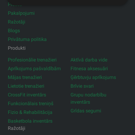
Preces
Pakalpojumi
Ražotāji
Blogs
Privātuma politika
Produkti
Profesionālie trenažieri
Aktīvā darba vide
Aprīkojums pašvaldībām
Fitnesa aksesuāri
Mājas trenažieri
Ģērbtuvju aprīkojums
Lietotie trenažieri
Brīvie svari
CrossFit inventārs
Grupu nodarbību
inventārs
Funkcionālais treniņš
Grīdas segumi
Fizio & Rehabilitācija
Basketbola inventārs
Ražotāji