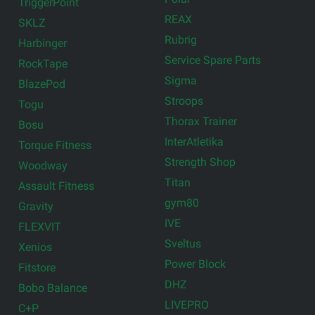
TriggerPoint
REAX
SKLZ
Rubrig
Harbinger
Service Spare Parts
RockTape
Sigma
BlazePod
Stroops
Togu
Thorax Trainer
Bosu
InterAtletika
Torque Fitness
Strength Shop
Woodway
Titan
Assault Fitness
gym80
Gravity
IVE
FLEXVIT
Sveltus
Xenios
Power Block
Fitstore
DHZ
Bobo Balance
LIVEPRO
C+P