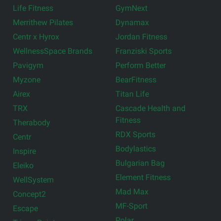
Life Fitness
GymNext
Merrithew Pilates
Dynamax
Centr x Hyrox
Jordan Fitness
WellnessSpace Brands
Franziski Sports
Pavigym
Perform Better
Myzone
BearFitness
Airex
Titan Life
TRX
Cascade Health and
Fitness
Therabody
RDX Sports
Centr
Bodylastics
Inspire
Bulgarian Bag
Eleiko
Element Fitness
WellSystem
Mad Max
Concept2
MF-Sport
Escape
Polar