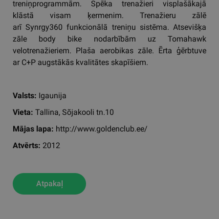
treniņprogrammām. Spēka trenažieri visplašākajā
klāstā visam ķermenim. Trenažieru zālē
arī Synrgy360 funkcionālā treniņu sistēma. Atsevišķa
zāle body bike nodarbībām uz Tomahawk
velotrenažieriem. Plaša aerobikas zāle. Ērta ģērbtuve
ar C+P augstākās kvalitātes skapīšiem.
Valsts:
Igaunija
Vieta:
Tallina, Sõjakooli tn.10
Mājas lapa:
http://www.goldenclub.ee/
Atvērts:
2012
Atpakaļ