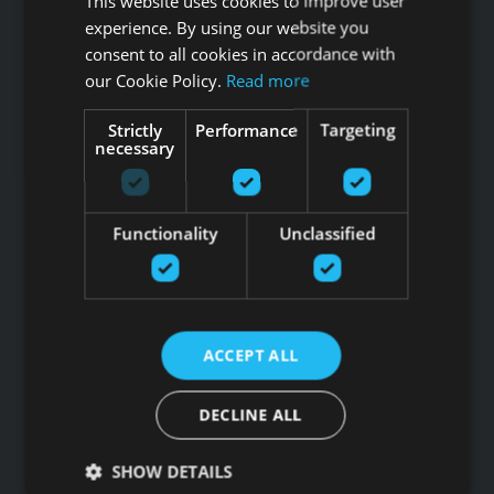
This website uses cookies to improve user
experience. By using our website you
consent to all cookies in accordance with
our Cookie Policy.
Read more
Tālrunis: +371 67 99 40 44
Strictly
Performance
Targeting
info@gfitness.lv
necessary
SIA G Kolizejs
Juridiskā adrese: Ezermalas iela 6 k-3, Rīga, LV-1006
Reģ.Nr. 44103017158 PVN Nr. LV44103017158
Functionality
Unclassified
A/S SEB Banka LV92UNLA0004007467819 , SWIFT: UNLALV2X
GFITNESS JAUNUMI TAVĀ E-PASTĀ
ACCEPT ALL
DECLINE ALL
Pieteikties jaunumiem
Saites
SHOW DETAILS