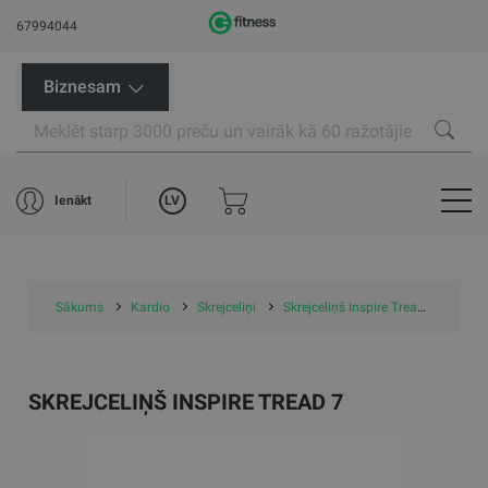
67994044
Biznesam
LV
Ienākt
Sākums
Kardio
Skrejceliņi
Skrejceliņš Inspire Tread 7
SKREJCELIŅŠ INSPIRE TREAD 7