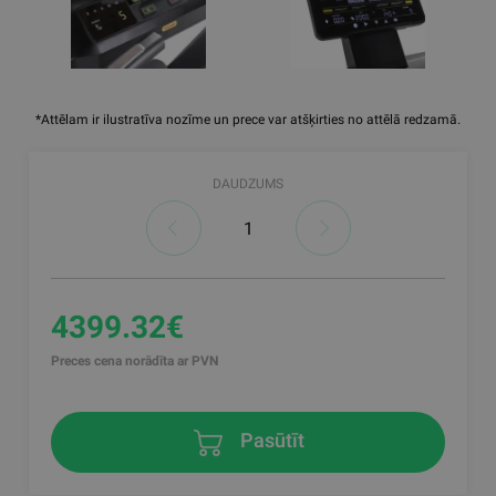
*Attēlam ir ilustratīva nozīme un prece var atšķirties no attēlā redzamā.
DAUDZUMS
4399.32€
Preces cena norādīta ar PVN
Pasūtīt