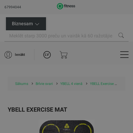
67994044
Biznesam
LV
Ienākt
Sākums
Brīvie svari
YBELL 4 vienā
YBELL Exercise Mat
YBELL EXERCISE MAT