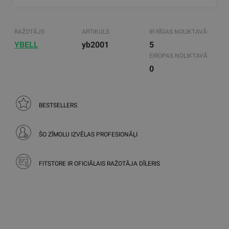
RAŽOTĀJS
ARTIKULS
IR RĪGAS NOLIKTAVĀ:
YBELL
yb2001
5
EIROPAS NOLIKTAVĀ
0
BESTSELLERS
ŠO ZĪMOLU IZVĒLAS PROFESIONĀĻI
FITSTORE IR OFICIĀLAIS RAŽOTĀJA DĪLERIS