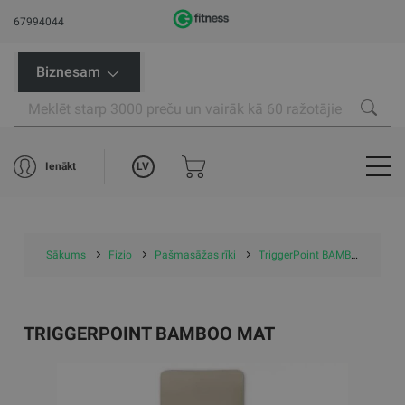
67994044
Biznesam
LV
Ienākt
Sākums
Fizio
Pašmasāžas rīki
TriggerPoint BAMBOO MAT
TRIGGERPOINT BAMBOO MAT