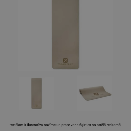
*Attēlam ir ilustratīva nozīme un prece var atšķirties no attēlā redzamā.