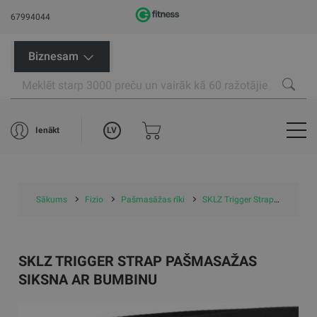
67994044
Biznesam
LV
Ienākt
Sākums
Fizio
Pašmasāžas rīki
SKLZ Trigger Strap pašmasažas siksna ar bumbinu
SKLZ TRIGGER STRAP PAŠMASAŽAS
SIKSNA AR BUMBINU