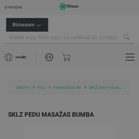
67994044
Biznesam
LV
Ienākt
Sākums
Fizio
Pašmasāžas rīki
SKLZ pedu masažas bumba
SKLZ PEDU MASAŽAS BUMBA