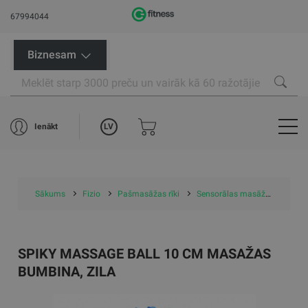
67994044
Biznesam
LV
Ienākt
Sākums
Fizio
Pašmasāžas rīki
Sensorālas masāžas rīki
SPIKY MASSAGE BALL 10 CM MASAŽAS
BUMBINA, ZILA