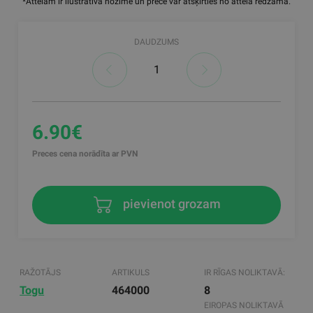
*Attēlam ir ilustratīva nozīme un prece var atšķirties no attēlā redzamā.
DAUDZUMS
6.90€
Preces cena norādīta ar PVN
pievienot grozam
RAŽOTĀJS
ARTIKULS
IR RĪGAS NOLIKTAVĀ:
Togu
464000
8
EIROPAS NOLIKTAVĀ