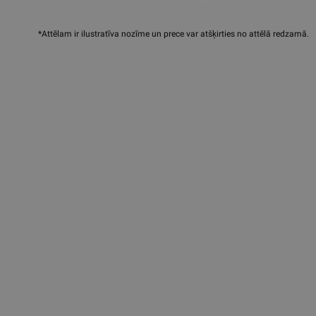
*Attēlam ir ilustratīva nozīme un prece var atšķirties no attēlā redzamā.