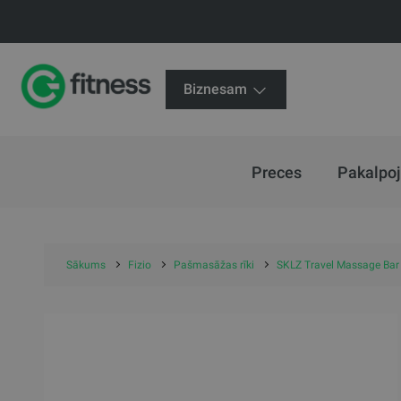
Biznesam
Preces
Pakalpo
Sākums
Fizio
Pašmasāžas rīki
SKLZ Travel Massage Bar