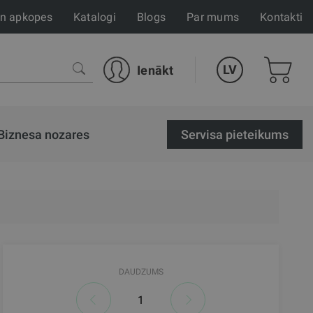
un apkopes
Katalogi
Blogs
Par mums
Kontakti
LV
Ienākt
Biznesa nozares
Servisa pieteikums
DAUDZUMS