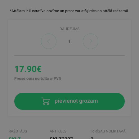
*Attēlam ir ilustratīva nozīme un prece var atšķirties no attēlā redzamā.
DAUDZUMS
17.90€
Preces cena norādīta ar PVN
pievienot grozam
RAŽOTĀJS
ARTIKULS
IR RĪGAS NOLIKTAVĀ: