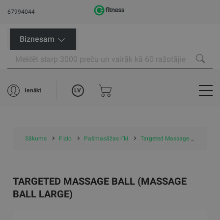
67994044
Biznesam
LV
Ienākt
Sākums
Fizio
Pašmasāžas rīki
Targeted Massage Ball (Massage Ball Large)
TARGETED MASSAGE BALL (MASSAGE
BALL LARGE)