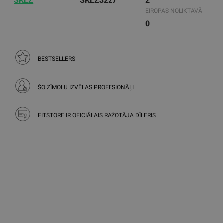
SKLZ
SKLZ3227
2
EIROPAS NOLIKTAVĀ
0
BESTSELLERS
ŠO ZĪMOLU IZVĒLAS PROFESIONĀĻI
FITSTORE IR OFICIĀLAIS RAŽOTĀJA DĪLERIS