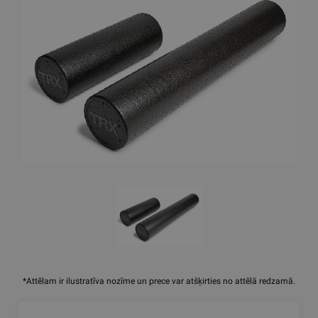
*Attēlam ir ilustratīva nozīme un prece var atšķirties no attēlā redzamā.