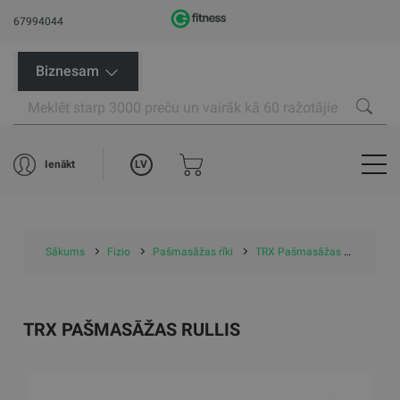
67994044
Biznesam
LV
Ienākt
Sākums
Fizio
Pašmasāžas rīki
TRX Pašmasāžas rullis
TRX PAŠMASĀŽAS RULLIS