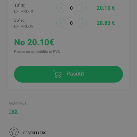
18''
(0)
20.10 €
EXFMRL-18
36"
(0)
28.83 €
EXFMRL-36
No 20.10€
Preces cena norādīta ar PVN
Pasūtīt
RAŽOTĀJS
TRX
BESTSELLERS