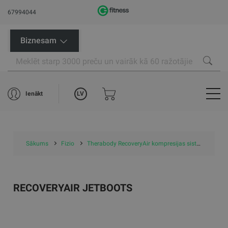
67994044
Biznesam
LV
Ienākt
Sākums
Fizio
Therabody RecoveryAir kompresijas sistēmas
R
RECOVERYAIR JETBOOTS