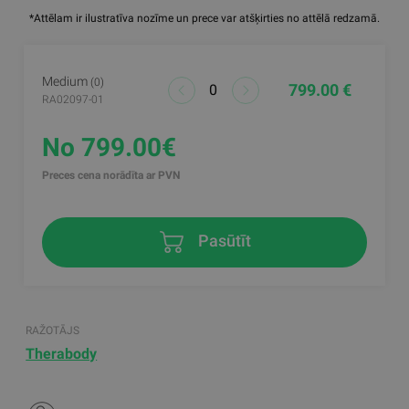
*Attēlam ir ilustratīva nozīme un prece var atšķirties no attēlā redzamā.
Medium
(0)
799.00 €
RA02097-01
No 799.00€
Preces cena norādīta ar PVN
Pasūtīt
RAŽOTĀJS
Therabody