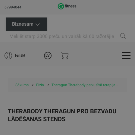
67994044
Biznesam
LV
Ienākt
Sākums
Fizio
Theragun Therabody perkusīvā terapija
Theragu
THERABODY THERAGUN PRO BEZVADU
LĀDĒŠANAS STENDS