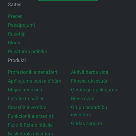
Saites
Preces
Pakalpojumi
Ražotāji
Blogs
Privātuma politika
Produkti
Profesionālie trenažieri
Aktīvā darba vide
Aprīkojums pašvaldībām
Fitnesa aksesuāri
Mājas trenažieri
Ģērbtuvju aprīkojums
Lietotie trenažieri
Brīvie svari
CrossFit inventārs
Grupu nodarbību
inventārs
Funkcionālais treniņš
Grīdas segumi
Fizio & Rehabilitācija
Basketbola inventārs