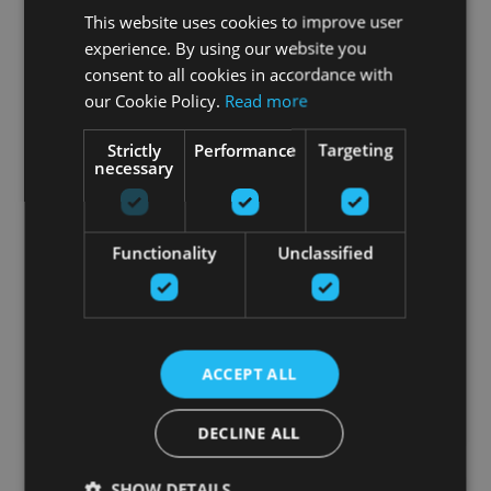
This website uses cookies to improve user
experience. By using our website you
consent to all cookies in accordance with
our Cookie Policy.
Read more
Strictly
Performance
Targeting
necessary
THERABODY THERAGUN PRIME LĀDĒŠANAS
STENDS
Functionality
Unclassified
THERABODY
65.00
€
ACCEPT ALL
Pasūtīt
DECLINE ALL
SHOW DETAILS