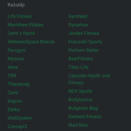
Ražotāji
Life Fitness
GymNext
Merrithew Pilates
Dynamax
Centr x Hyrox
Jordan Fitness
WellnessSpace Brands
Franziski Sports
Pavigym
Perform Better
Myzone
BearFitness
Airex
Titan Life
TRX
Cascade Health and
Fitness
Therabody
RDX Sports
Centr
Bodylastics
Inspire
Bulgarian Bag
Eleiko
Element Fitness
WellSystem
Mad Max
Concept2