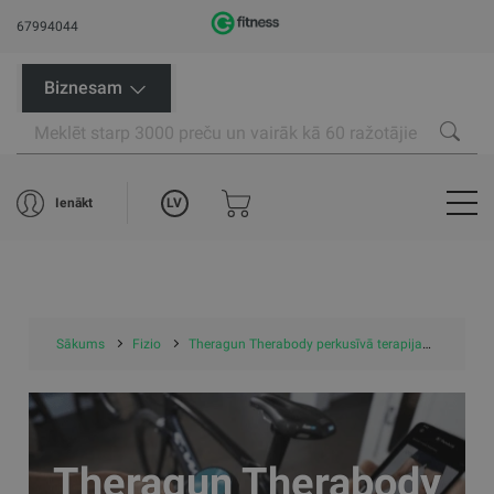
67994044
Biznesam
LV
Ienākt
Sākums
Fizio
Theragun Therabody perkusīvā terapija
Theragu
Theragun Therabody