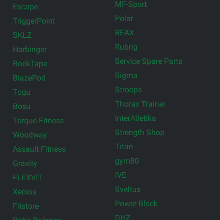
MF-Sport
Escape
Polar
TriggerPoint
REAX
SKLZ
Rubrig
Harbinger
Service Spare Parts
RockTape
Sigma
BlazePod
Stroops
Togu
Thorax Trainer
Bosu
InterAtletika
Torque Fitness
Strength Shop
Woodway
Titan
Assault Fitness
gym80
Gravity
IVE
FLEXVIT
Sveltus
Xenios
Power Block
Fitstore
DHZ