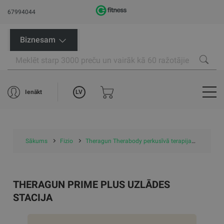
67994044
Biznesam
LV
Ienākt
Sākums
Fizio
Theragun Therabody perkusīvā terapija
Theragu
THERAGUN PRIME PLUS UZLĀDES
STACIJA