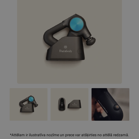
*Attēlam ir ilustratīva nozīme un prece var atšķirties no attēlā redzamā.