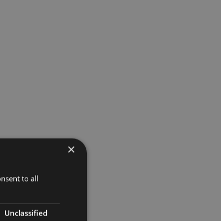
×
nsent to all
Unclassified