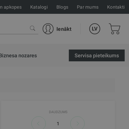
un apkopes
Katalogi
Blogs
Par mums
Kontakti
LV
Ienākt
Biznesa nozares
Servisa pieteikums
DAUDZUMS