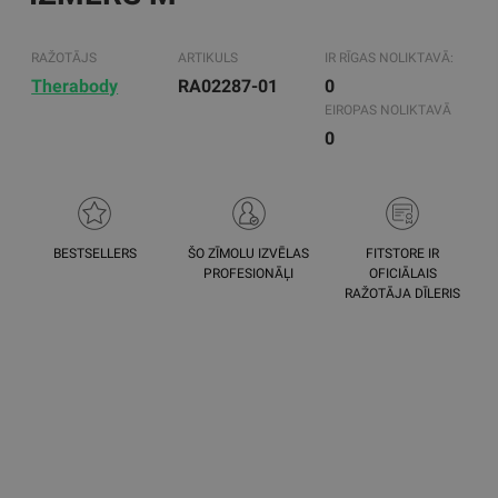
RAŽOTĀJS
ARTIKULS
IR RĪGAS NOLIKTAVĀ:
Therabody
RA02287-01
0
EIROPAS NOLIKTAVĀ
0
BESTSELLERS
ŠO ZĪMOLU IZVĒLAS
FITSTORE IR
PROFESIONĀĻI
OFICIĀLAIS
RAŽOTĀJA DĪLERIS