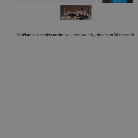
*Attēlam ir ilustratīva nozīme un prece var atšķirties no attēlā redzamā.