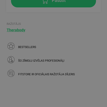
Pasūtīt
RAŽOTĀJS
Therabody
BESTSELLERS
ŠO ZĪMOLU IZVĒLAS PROFESIONĀĻI
FITSTORE IR OFICIĀLAIS RAŽOTĀJA DĪLERIS