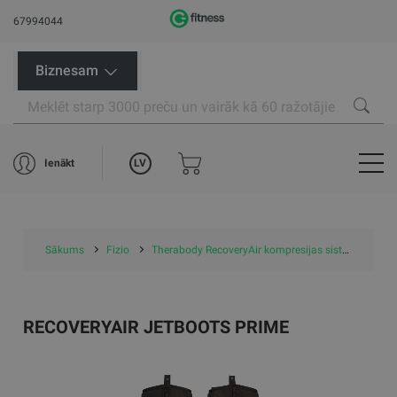
67994044
Biznesam
LV
Ienākt
Sākums
Fizio
Therabody RecoveryAir kompresijas sistēmas
R
RECOVERYAIR JETBOOTS PRIME