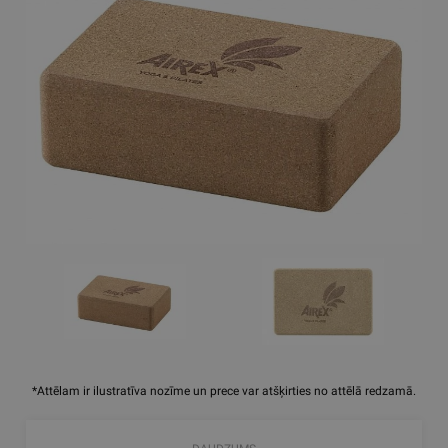
*Attēlam ir ilustratīva nozīme un prece var atšķirties no attēlā redzamā.