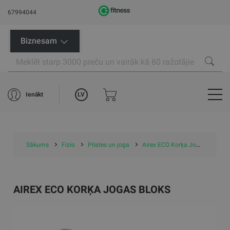
67994044
Biznesam
LV
Ienākt
Sākums
Fizio
Pilates un joga
Airex ECO Korķa Jogas Bloks
AIREX ECO KORĶA JOGAS BLOKS