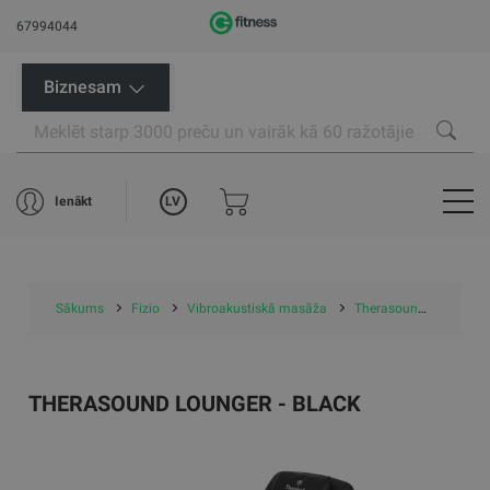
67994044
Biznesam
LV
Ienākt
Sākums
Fizio
Vibroakustiskā masāža
Therasound Lounger - Black
THERASOUND LOUNGER - BLACK