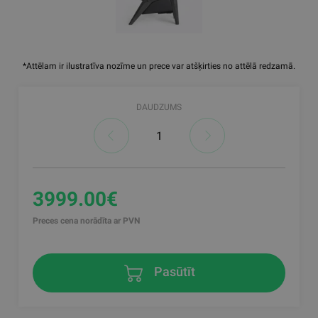
*Attēlam ir ilustratīva nozīme un prece var atšķirties no attēlā redzamā.
DAUDZUMS
3999.00€
Preces cena norādīta ar PVN
Pasūtīt