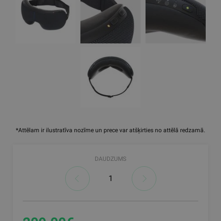
*Attēlam ir ilustratīva nozīme un prece var atšķirties no attēlā redzamā.
DAUDZUMS