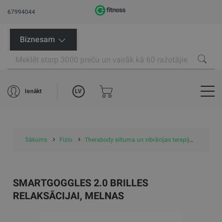
67994044
Biznesam
LV
Ienākt
Sākums
Fizio
Therabody siltuma un vibrācijas terapija
SmartG
SMARTGOGGLES 2.0 BRILLES
RELAKSĀCIJAI, MELNAS