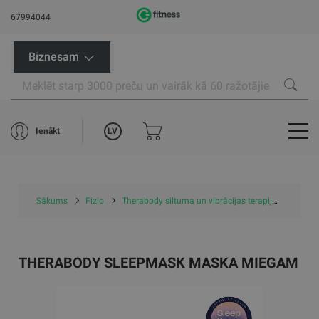
67994044
Biznesam
LV
Ienākt
Sākums
Fizio
Therabody siltuma un vibrācijas terapija
Thera
THERABODY SLEEPMASK MASKA MIEGAM