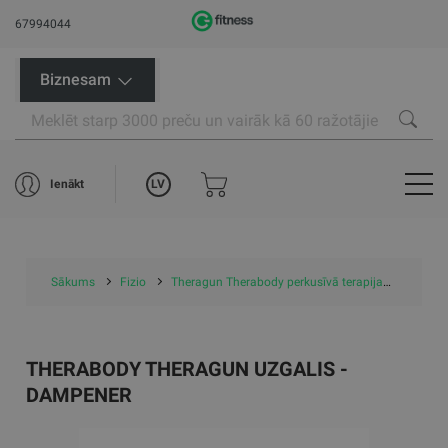
67994044
Biznesam
LV
Ienākt
Sākums
Fizio
Theragun Therabody perkusīvā terapija
Therag
THERABODY THERAGUN UZGALIS -
DAMPENER