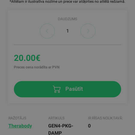
*Attēlam ir ilustratīva nozīme un prece var atšķirties no attēlā redzamā.
DAUDZUMS
20.00€
Preces cena norādīta ar PVN
Pasūtīt
RAŽOTĀJS
ARTIKULS
IR RĪGAS NOLIKTAVĀ:
Therabody
GEN4-PKG-
0
DAMP