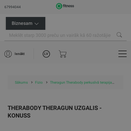
67994044
Biznesam
LV
Ienākt
Sākums
Fizio
Theragun Therabody perkusīvā terapija
Therag
THERABODY THERAGUN UZGALIS -
KONUSS