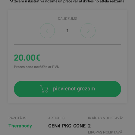
*Attēlam ir ilustratīva nozīme un prece var atšķirties no attēlā redzamā.
DAUDZUMS
20.00€
Preces cena norādīta ar PVN
pievienot grozam
RAŽOTĀJS
ARTIKULS
IR RĪGAS NOLIKTAVĀ:
Therabody
GEN4-PKG-CONE
2
EIROPAS NOLIKTAVĀ