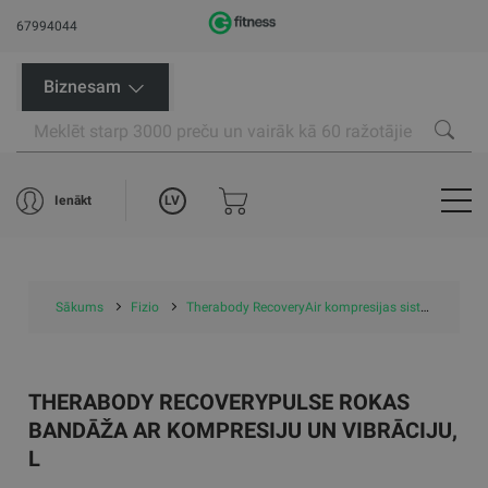
67994044
Biznesam
LV
Ienākt
Sākums
Fizio
Therabody RecoveryAir kompresijas sistēmas
T
THERABODY RECOVERYPULSE ROKAS
BANDĀŽA AR KOMPRESIJU UN VIBRĀCIJU,
L