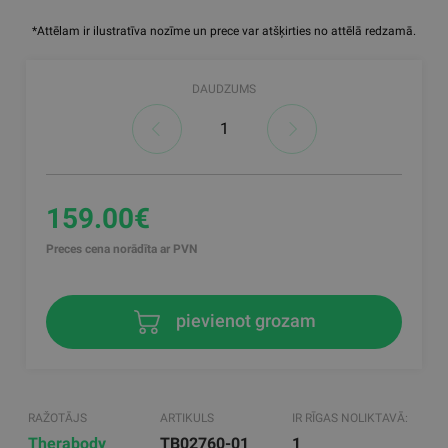
*Attēlam ir ilustratīva nozīme un prece var atšķirties no attēlā redzamā.
DAUDZUMS
159.00€
Preces cena norādīta ar PVN
pievienot grozam
RAŽOTĀJS
ARTIKULS
IR RĪGAS NOLIKTAVĀ:
Therabody
TB02760-01
1