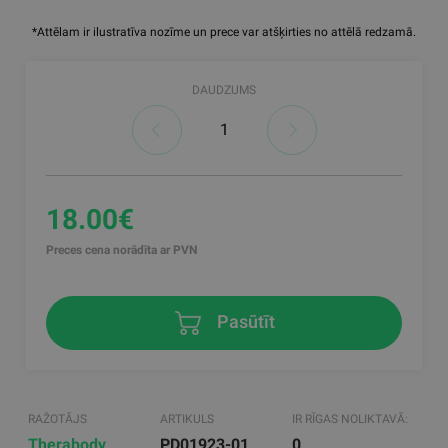
*Attēlam ir ilustratīva nozīme un prece var atšķirties no attēlā redzamā.
DAUDZUMS
18.00€
Preces cena norādīta ar PVN
Pasūtīt
RAŽOTĀJS
ARTIKULS
IR RĪGAS NOLIKTAVĀ:
Therabody
PD01923-01
0