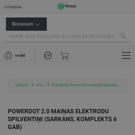
67994044
Biznesam
LV
Ienākt
Sākums
Fizio
Therabody Power Dot muskuļu stimulatori
Powe
POWERDOT 2.0 MAIŅAS ELEKTRODU
SPILVENTIŅI (SARKANS, KOMPLEKTS 6
GAB)