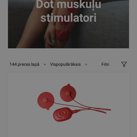
Dot muskuļu
stimulatori
144 preces lapā
Vispopulārākais
Filtri