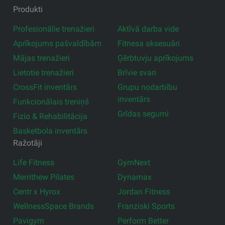
Produkti
Profesionālie trenažieri
Aktīvā darba vide
Aprīkojums pašvaldībām
Fitnesa aksesuāri
Mājas trenažieri
Ģērbtuvju aprīkojums
Lietotie trenažieri
Brīvie svari
CrossFit inventārs
Grupu nodarbību
inventārs
Funkcionālais treniņš
Grīdas segumi
Fizio & Rehabilitācija
Basketbola inventārs
Ražotāji
Life Fitness
GymNext
Merrithew Pilates
Dynamax
Centr x Hyrox
Jordan Fitness
WellnessSpace Brands
Franziski Sports
Pavigym
Perform Better