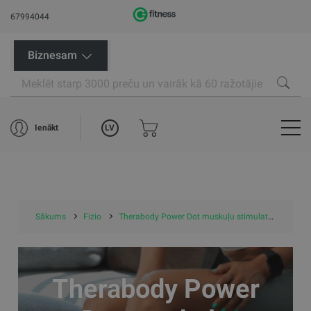
67994044
Biznesam
LV
Ienākt
Sākums
Fizio
Therabody Power Dot muskuļu stimulatori
Therabody Power