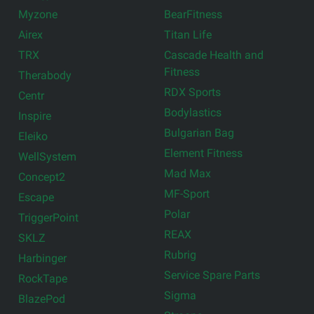
Myzone
BearFitness
Airex
Titan Life
TRX
Cascade Health and
Fitness
Therabody
RDX Sports
Centr
Bodylastics
Inspire
Bulgarian Bag
Eleiko
Element Fitness
WellSystem
Mad Max
Concept2
MF-Sport
Escape
Polar
TriggerPoint
REAX
SKLZ
Rubrig
Harbinger
Service Spare Parts
RockTape
Sigma
BlazePod