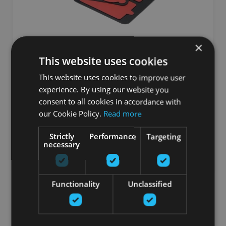
×
This website uses cookies
POWERDOT 2.0 MAIŅAS ELEKTRODU
SPILVENTIŅI (SARKANS, KOMPLEKTS 6 GAB)
This website uses cookies to improve user
experience. By using our website you
THERABODY
consent to all cookies in accordance with
18.00
€
our Cookie Policy.
Read more
Strictly
Performance
Targeting
necessary
Pasūtīt
Functionality
Unclassified
Therabody Powerdot muskuļu stimulatori ir ideāls risinājums
ikvienam, kas vēlas uzlabot muskuļu atjaunošanos un veiktspēju.
Therabody Powerdot muskuļu stimulatori ar modernām