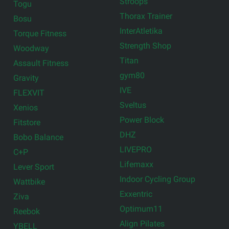
Stroops
Togu
Thorax Trainer
Bosu
InterAtletika
Torque Fitness
Strength Shop
Woodway
Titan
Assault Fitness
gym80
Gravity
IVE
FLEXVIT
Sveltus
Xenios
Power Block
Fitstore
DHZ
Bobo Balance
LIVEPRO
C+P
Lifemaxx
Lever Sport
Indoor Cycling Group
Wattbike
Exxentric
Ziva
Optimum11
Reebok
Align Pilates
YBELL