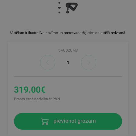
*Attēlam ir ilustratīva nozīme un prece var atšķirties no attēlā redzamā.
DAUDZUMS
319.00€
Preces cena norādīta ar PVN
pievienot grozam