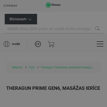
67994044
Biznesam
LV
Ienākt
Sākums
Fizio
Theragun Therabody perkusīvā terapija
Therag
THERAGUN PRIME GEN6, MASĀŽAS IERĪCE