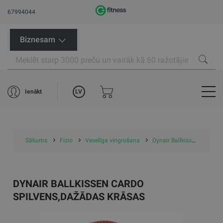
67994044
Biznesam
LV
Ienākt
Sākums
Fizio
Veselīga vingrošana
Dynair Ballkissen Cardo spilvens,dažādas krāsas
DYNAIR BALLKISSEN CARDO
SPILVENS,DAŽĀDAS KRĀSAS