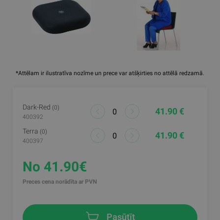
*Attēlam ir ilustratīva nozīme un prece var atšķirties no attēlā redzamā.
Dark-Red
(0)
41.90 €
400392
Terra
(0)
41.90 €
400397
No 41.90€
Preces cena norādīta ar PVN
Pasūtīt