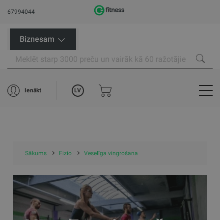
67994044
Biznesam
LV
Ienākt
Sākums
Fizio
Veselīga vingrošana