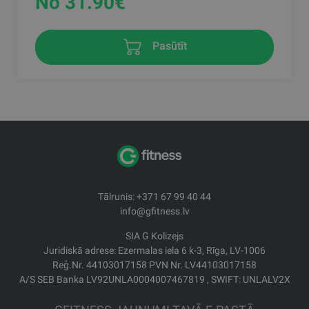
No 31.90
€
Pasūtīt
Tālrunis: +371 67 99 40 44
info@gfitness.lv
SIA G Kolizejs
Juridiskā adrese: Ezermalas iela 6 k-3, Rīga, LV-1006
Reģ.Nr. 44103017158 PVN Nr. LV44103017158
A/S SEB Banka LV92UNLA0004007467819 , SWIFT: UNLALV2X