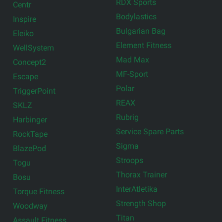
RDX Sports
Centr
Bodylastics
Inspire
Bulgarian Bag
Eleiko
Element Fitness
WellSystem
Mad Max
Concept2
MF-Sport
Escape
Polar
TriggerPoint
REAX
SKLZ
Rubrig
Harbinger
Service Spare Parts
RockTape
Sigma
BlazePod
Stroops
Togu
Thorax Trainer
Bosu
InterAtletika
Torque Fitness
Strength Shop
Woodway
Titan
Assault Fitness