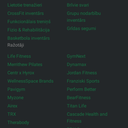
Lietotie trenažieri
Brīvie svari
CrossFit inventārs
Grupu nodarbību
inventārs
Funkcionālais treniņš
Grīdas segumi
Fizio & Rehabilitācija
Basketbola inventārs
Ražotāji
Life Fitness
GymNext
Merrithew Pilates
Dynamax
Centr x Hyrox
Jordan Fitness
WellnessSpace Brands
Franziski Sports
Pavigym
Perform Better
Myzone
BearFitness
Airex
Titan Life
TRX
Cascade Health and
Fitness
Therabody