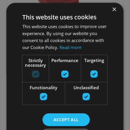
×
This website uses cookies
This website uses cookies to improve user
experience. By using our website you
consent to all cookies in accordance with
our Cookie Policy.
Read more
DYNAIR BALLKISSEN CARDO
SPILVENS,DAŽĀDAS KRĀSAS
Strictly
Performance
Targeting
necessary
TOGU
No 41.90
€
Functionality
Unclassified
Pasūtīt
ACCEPT ALL