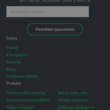
GFITNESS JAUNUMI TAVĀ E-PASTĀ
Pieteikties jaunumiem
Saites
Preces
Pakalpojumi
Ražotāji
Blogs
Privātuma politika
Produkti
Profesionālie trenažieri
Aktīvā darba vide
Aprīkojums pašvaldībām
Fitnesa aksesuāri
Mājas trenažieri
Ģērbtuvju aprīkojums