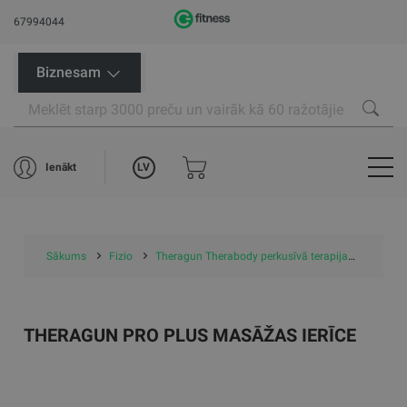
67994044
Biznesam
LV
Ienākt
Sākums
Fizio
Theragun Therabody perkusīvā terapija
Therag
THERAGUN PRO PLUS MASĀŽAS IERĪCE