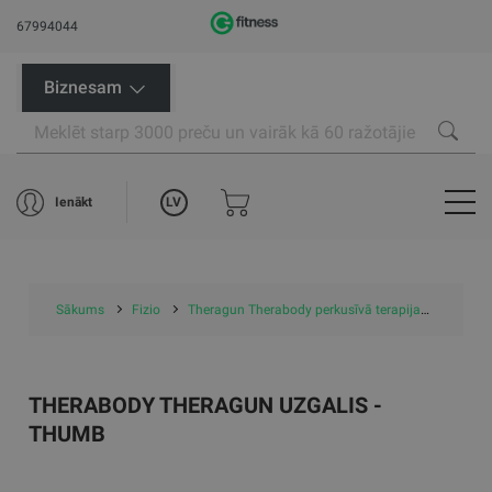
67994044
Biznesam
LV
Ienākt
Sākums
Fizio
Theragun Therabody perkusīvā terapija
Therag
THERABODY THERAGUN UZGALIS -
THUMB