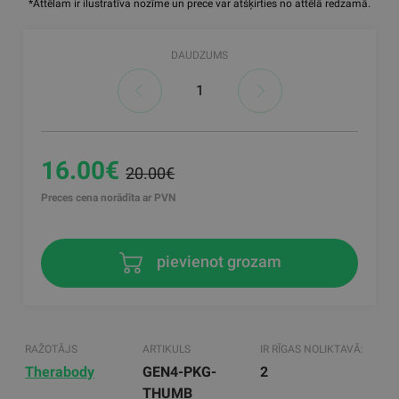
*Attēlam ir ilustratīva nozīme un prece var atšķirties no attēlā redzamā.
DAUDZUMS
16.00€
20.00€
Preces cena norādīta ar PVN
pievienot grozam
RAŽOTĀJS
ARTIKULS
IR RĪGAS NOLIKTAVĀ:
Therabody
GEN4-PKG-
2
THUMB