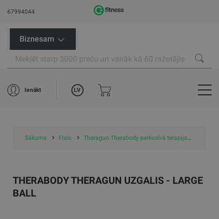
67994044
Biznesam
LV
Ienākt
Sākums
Fizio
Theragun Therabody perkusīvā terapija
Therag
THERABODY THERAGUN UZGALIS - LARGE
BALL