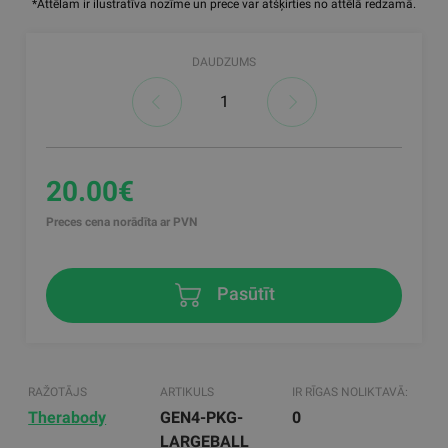
*Attēlam ir ilustratīva nozīme un prece var atšķirties no attēlā redzamā.
DAUDZUMS
20.00€
Preces cena norādīta ar PVN
Pasūtīt
RAŽOTĀJS
ARTIKULS
IR RĪGAS NOLIKTAVĀ:
Therabody
GEN4-PKG-
0
LARGEBALL