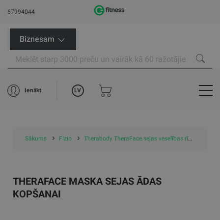
67994044
Biznesam
LV
Ienākt
Sākums
Fizio
Therabody TheraFace sejas veselības rīki
Thera
THERAFACE MASKA SEJAS ĀDAS
KOPŠANAI