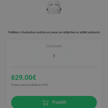
*Attēlam ir ilustratīva nozīme un prece var atšķirties no attēlā redzamā.
DAUDZUMS
629.00€
Preces cena norādīta ar PVN
Pasūtīt