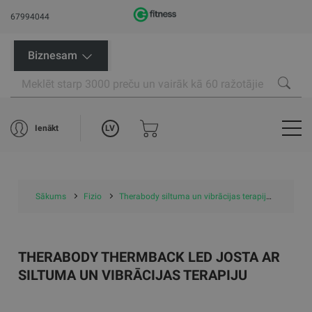
67994044
Biznesam
LV
Ienākt
Sākums
Fizio
Therabody siltuma un vibrācijas terapija
Therab
THERABODY THERMBACK LED JOSTA AR
SILTUMA UN VIBRĀCIJAS TERAPIJU