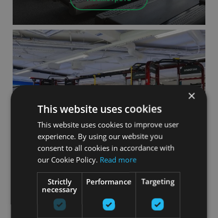
×
This website uses cookies
This website uses cookies to improve user
MyFitness Galleria Riga (LV)
experience. By using our website you
consent to all cookies in accordance with
Посмотреть
our Cookie Policy.
Read more
Strictly
Performance
Targeting
necessary