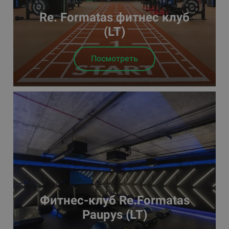
Re. Formatas фитнес клуб
(LT)
Посмотреть
Фитнес-клуб Re.Formatas
Paupys (LT)