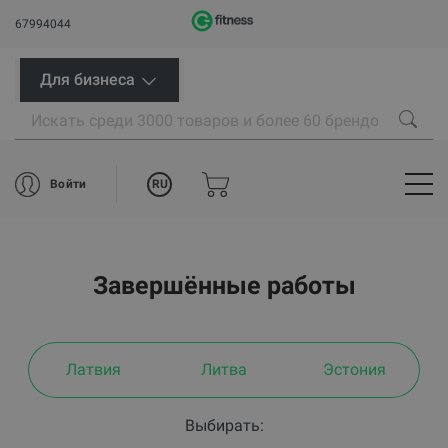
67994044
Для бизнеса
RU
Войти
Завершённые работы
Латвия
Литва
Эстония
Выбирать: