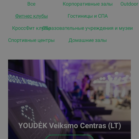
Все
Корпоративные залы
Outdoor
Фитнес клубы
Гостиницы и СПА
КроссФит клубы
Oбразовательные учреждения и музеи
Спортивные центры
Домашние залы
YOUDĖK Veiksmo Centras (LT)