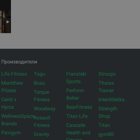
Производители
Life Fitness
Togu
Franziski
Stroops
Sports
Merrithew
Bosu
Thorax
Pilates
Perform
Trainer
Torque
Better
Centr x
Fitness
InterAtletika
Hyrox
BearFitness
Woodway
Strength
WellnessSpace
Titan Life
Shop
Assault
Brands
Fitness
Cascade
Titan
Pavigym
Health and
Gravity
gym80