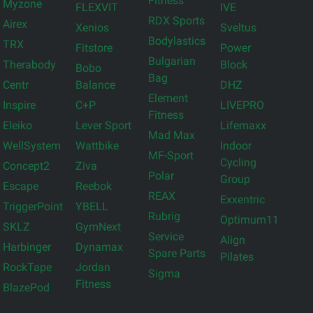
Fitness
Myzone
FLEXVIT
IVE
RDX Sports
Airex
Xenios
Sveltus
Bodylastics
TRX
Fitstore
Power
Bulgarian
Therabody
Block
Bobo
Bag
Centr
Balance
DHZ
Element
Inspire
C+P
LIVEPRO
Fitness
Eleiko
Lever Sport
Lifemaxx
Mad Max
WellSystem
Wattbike
Indoor
MF-Sport
Cycling
Concept2
Ziva
Polar
Group
Escape
Reebok
REAX
Exxentric
TriggerPoint
YBELL
Rubrig
Optimum11
SKLZ
GymNext
Service
Align
Harbinger
Dynamax
Spare Parts
Pilates
RockTape
Jordan
Sigma
Fitness
BlazePod