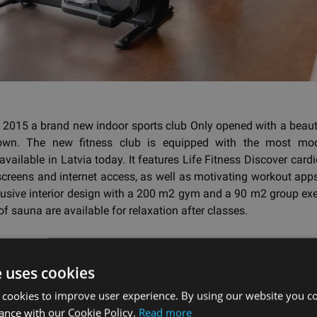
 2015 a brand new indoor sports club Only opened with a beaut
own. The new fitness club is equipped with the most mod
vailable in Latvia today. It features Life Fitness Discover car
creens and internet access, as well as motivating workout app
lusive interior design with a 200 m2 gym and a 90 m2 group exe
f sauna are available for relaxation after classes.
ад
e uses cookies
 cookies to improve user experience. By using our website you co
ance with our Cookie Policy.
Read more