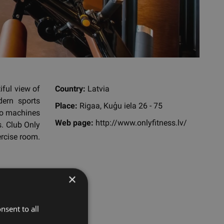
iful view of
Country:
Latvia
ern sports
Place:
Rigaa, Kuģu iela 26 - 75
dio machines
Web page:
http://www.onlyfitness.lv/
s. Club Only
rcise room.
×
nsent to all