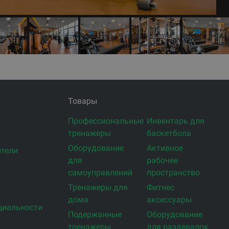
Товары
Профессиональные
Инвентарь для
тренажеры
баскетбола
Оборудование
Активное
тели
для
рабочее
самоуправлений
пространство
Тренажеры для
Фитнес
дома
аксессуары
циальности
Подержанные
Оборудование
тренажеры
для раздевалок