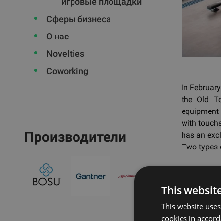
игровые площадки
Сферы бизнеса
О нас
Novelties
Coworking
In February
the Old T
equipment a
with touchs
Производители
has an exc
Two types o
Наз
This websit
This website uses
cookies in accord