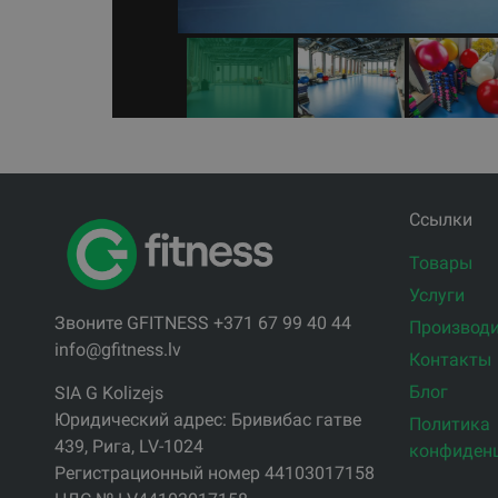
Ссылки
Товары
Услуги
Звоните GFITNESS +371 67 99 40 44
Производи
info@gfitness.lv
Контакты
Блог
SIA G Kolizejs
Юридический адрес: Бривибас гатве
Политика
439, Рига, LV-1024
конфиден
Регистрационный номер 44103017158