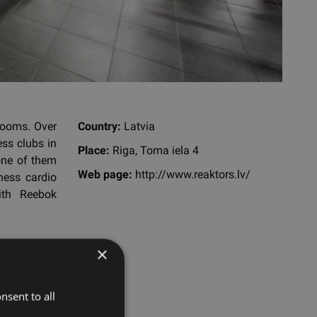
rooms. Over
Country:
Latvia
ss clubs in
Place:
Riga, Toma iela 4
one of them
Web page:
http://www.reaktors.lv/
ness cardio
ith Reebok
×
nsent to all