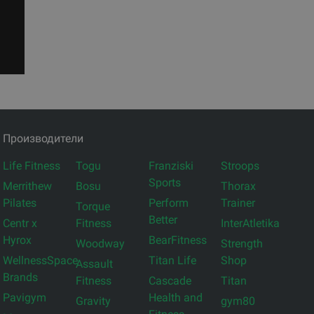
Производители
Life Fitness
Togu
Franziski
Stroops
Sports
Merrithew
Bosu
Thorax
Pilates
Perform
Trainer
Torque
Better
Centr x
Fitness
InterAtletika
Hyrox
BearFitness
Woodway
Strength
WellnessSpace
Titan Life
Shop
Assault
Brands
Fitness
Cascade
Titan
Pavigym
Health and
Gravity
gym80