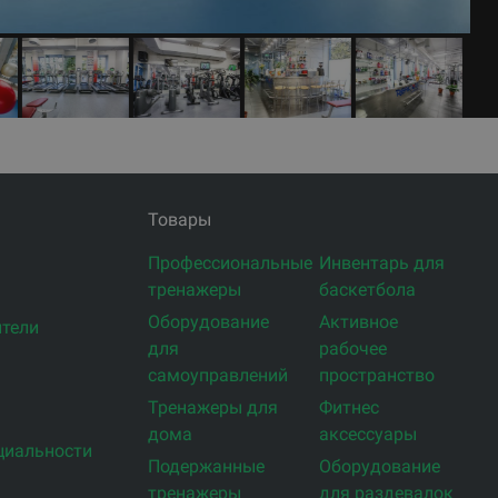
Товары
Профессиональные
Инвентарь для
тренажеры
баскетбола
Оборудование
Активное
тели
для
рабочее
самоуправлений
пространство
Тренажеры для
Фитнес
дома
аксессуары
циальности
Подержанные
Оборудование
тренажеры
для раздевалок