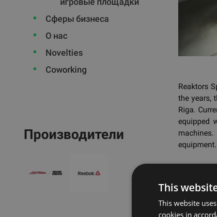
игровые площадки
Сферы бизнеса
О нас
Novelties
Coworking
Reaktors S
the years,
Riga. Curr
equipped w
Производители
machines.
equipment. 
Наз
This websit
This website uses
cookies in accord