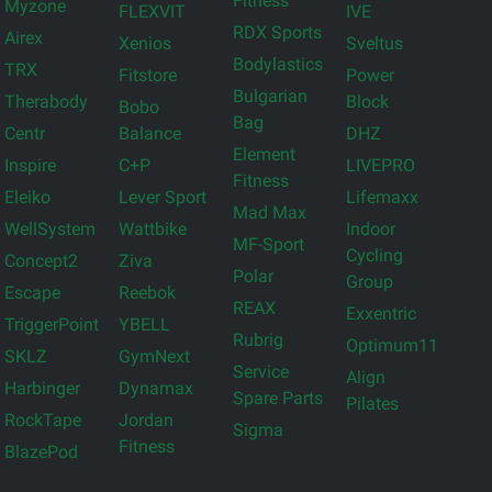
Fitness
Myzone
FLEXVIT
IVE
RDX Sports
Airex
Xenios
Sveltus
Bodylastics
TRX
Fitstore
Power
Bulgarian
Therabody
Block
Bobo
Bag
Centr
Balance
DHZ
Element
Inspire
C+P
LIVEPRO
Fitness
Eleiko
Lever Sport
Lifemaxx
Mad Max
WellSystem
Wattbike
Indoor
MF-Sport
Cycling
Concept2
Ziva
Polar
Group
Escape
Reebok
REAX
Exxentric
TriggerPoint
YBELL
Rubrig
Optimum11
SKLZ
GymNext
Service
Align
Harbinger
Dynamax
Spare Parts
Pilates
RockTape
Jordan
Sigma
Fitness
BlazePod