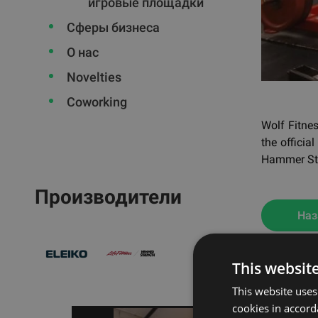
игровые площадки
Сферы бизнеса
О нас
Novelties
Coworking
Wolf Fitnes
the offici
Hammer St
Производители
Наз
This websit
This website uses
cookies in accord