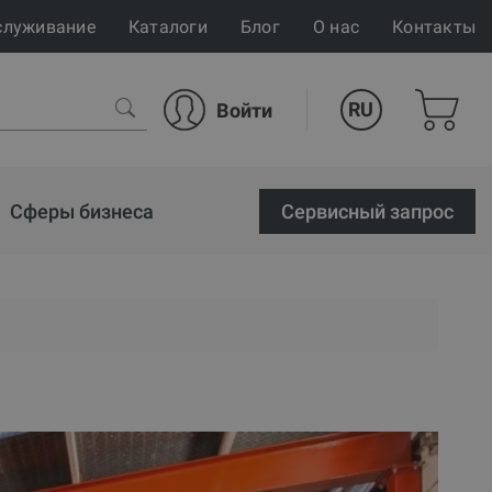
служивание
Каталоги
Блог
О нас
Контакты
RU
Войти
Сферы бизнеса
Cервисный запрос