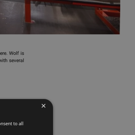
ere. Wolf is
ith several
×
nsent to all