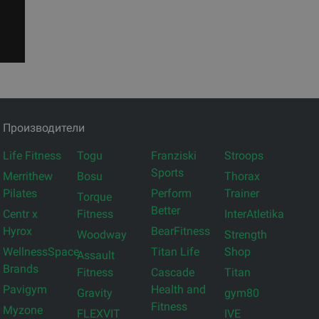
Производители
Life Fitness
Togu
Franziski
Stroops
Sports
Merrithew
Bosu
Thorax
Pilates
Perform
Trainer
Torque
Better
Centr x
Fitness
InterAtletika
Hyrox
BearFitness
Woodway
Strength
WellnessSpace
Titan Life
Shop
Assault
Brands
Fitness
Cascade
Titan
Pavigym
Health and
Gravity
gym80
Fitness
Myzone
FLEXVIT
IVE