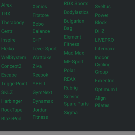
RDX Sports
Airex
Xenios
Sveltus
Bodylastics
TRX
Fitstore
Power
Bulgarian
Therabody
Block
Bobo
Bag
Centr
Balance
DHZ
Element
Inspire
C+P
LIVEPRO
Fitness
Eleiko
Lever Sport
Lifemaxx
Mad Max
WellSystem
Wattbike
Indoor
MF-Sport
Cycling
Concept2
Ziva
Polar
Group
Escape
Reebok
REAX
Exxentric
TriggerPoint
YBELL
Rubrig
Optimum11
SKLZ
GymNext
Service
Align
Harbinger
Dynamax
Spare Parts
Pilates
RockTape
Jordan
Sigma
Fitness
BlazePod