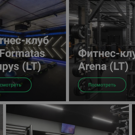
тнес-клуб
.Formatas
Фитнес-клу
pys (LT)
Arena (LT)
смотреть
Посмотреть