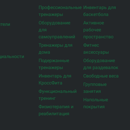
Профессиональные
Инвентарь для
тренажеры
баскетбола
Оборудование
Активное
тели
для
рабочее
самоуправлений
пространство
Тренажеры для
Фитнес
дома
аксессуары
циальности
Подержанные
Оборудование
тренажеры
для раздевалок
Инвентарь для
Свободные веса
КроссФита
Групповые
Функциональный
занятия
тренинг
Напольные
Физиотерапия и
покрытия
реабилитация