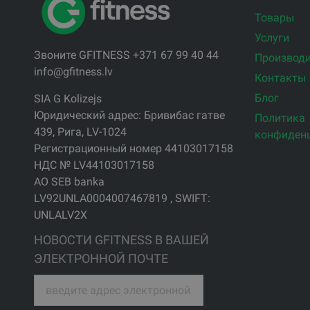
Товары
Услуги
Звоните GFITNESS +371 67 99 40 44
Производи
info@gfitness.lv
Контакты
Блог
SIA G Kolizejs
Юридический адрес: Бривибас гатве
Политика
439, Рига, LV-1024
конфиден
Регистрационный номер 44103017158
НДС № LV44103017158
АО SEB banka
LV92UNLA0004007467819 , SWIFT:
UNLALV2X
НОВОСТИ GFITNESS В ВАШЕЙ
ЭЛЕКТРОННОЙ ПОЧТЕ