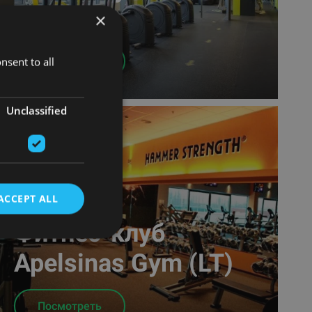
(LT)
×
Посмотреть
nsent to all
Unclassified
ACCEPT ALL
Фитнес-клуб
Apelsinas Gym (LT)
Посмотреть