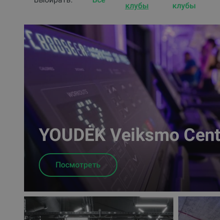
клубы
клубы
YOUDĖK Veiksmo Centr
Посмотреть