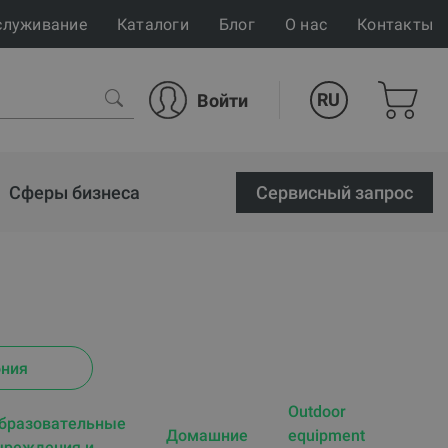
служивание
Каталоги
Блог
О нас
Контакты
RU
Войти
Сферы бизнеса
Cервисный запрос
ония
Outdoor
бразовательные
Домашние
equipment
чреждения и