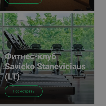
Фитнес-клуб
Savicko Staneviciaus
(LT)
Посмотреть