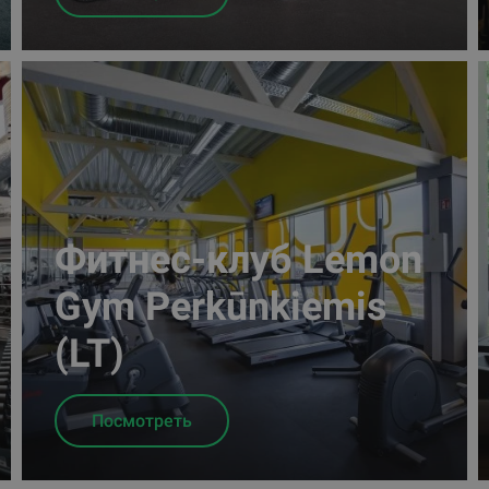
Фитнес-клуб Lemon
Gym Perkūnkiemis
(LT)
Посмотреть