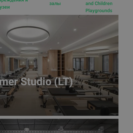
залы
and Children
узеи
Playgrounds
mer Studio (LT)