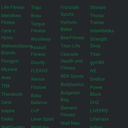
Life Fitness
Togu
Franziski
Stroops
Sports
Merrithew
Bosu
Thorax
Pilates
Perform
Trainer
Torque
Better
Centr x
Fitness
InterAtletika
Hyrox
BearFitness
Woodway
Strength
WellnessSpace
Titan Life
Shop
Assault
Brands
Fitness
Cascade
Titan
Pavigym
Health and
Gravity
gym80
Fitness
Myzone
FLEXVIT
IVE
RDX Sports
Airex
Xenios
Sveltus
Bodylastics
TRX
Fitstore
Power
Bulgarian
Therabody
Block
Bobo
Bag
Centr
Balance
DHZ
Element
Inspire
C+P
LIVEPRO
Fitness
Eleiko
Lever Sport
Lifemaxx
Mad Max
WellSystem
Wattbike
Indoor