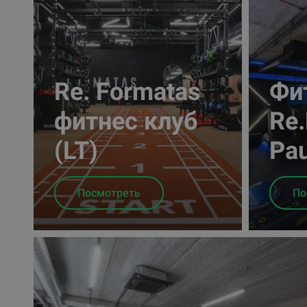
Re. Formatas
Фи
фитнес клуб
Re
(LT)
Pau
Посмотреть
По