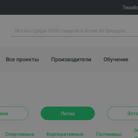
Техоб
Все проекты
Производители
Обучение
вия
Литва
Эст
O
Спортивные
Корпоративные
Гостиницы
у