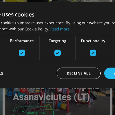
(LT)
e uses cookies
Посмотреть
 cookies to improve user experience. By using our website you co
ance with our Cookie Policy.
Read more
Performance
Targeting
Functionality
LS
DECLINE ALL
Фитнес-клуб Impuls
Asanaviciutes (LT)
Посмотреть