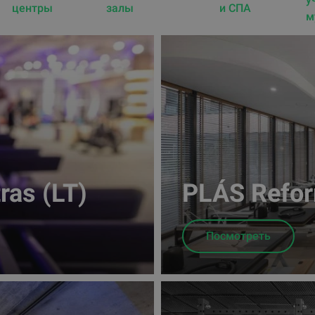
центры
залы
и СПА
м
as (LT)
PLÁS Refor
Посмотреть