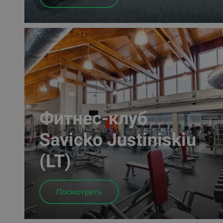
Фитнес-клуб
Savicko Justiniskiu
(LT)
Посмотреть