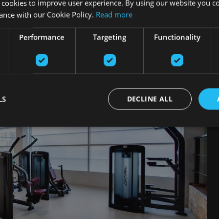
ад
 cookies to improve user experience. By using our website you co
ance with our Cookie Policy.
Read more
Performance
Targeting
Functionality
LS
DECLINE ALL