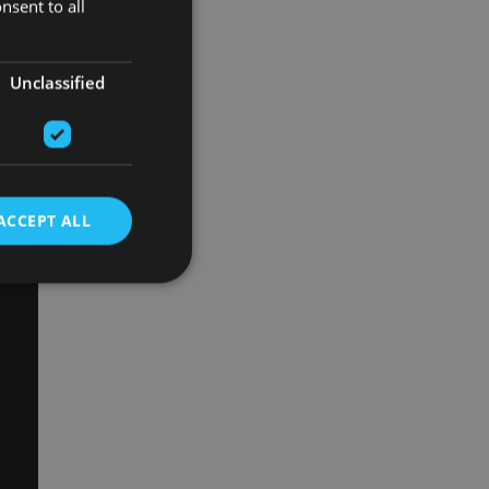
nsent to all
Unclassified
ACCEPT ALL