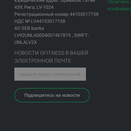
Юридический адрес: Бривибас гатве
Политика
439, Рига, LV-1024
конфиден
Регистрационный номер 44103017158
НДС № LV44103017158
АО SEB banka
LV92UNLA0004007467819 , SWIFT:
UNLALV2X
НОВОСТИ GFITNESS В ВАШЕЙ
ЭЛЕКТРОННОЙ ПОЧТЕ
Подпишитесь на новости