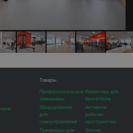
Товары
Профессиональные
Инвентарь для
тренажеры
баскетбола
Оборудование
Активное
тели
для
рабочее
самоуправлений
пространство
Тренажеры для
Фитнес