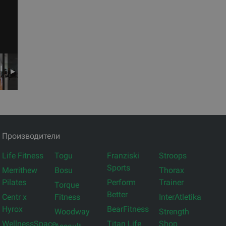
Производители
Life Fitness
Togu
Franziski
Stroops
Sports
Merrithew
Bosu
Thorax
Pilates
Perform
Trainer
Torque
Better
Centr x
Fitness
InterAtletika
Hyrox
BearFitness
Woodway
Strength
WellnessSpace
Titan Life
Shop