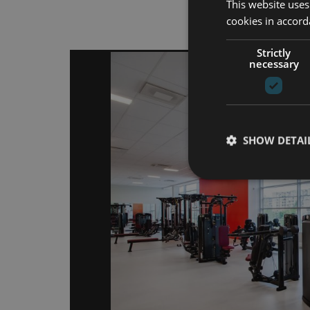
Наз
This website uses
cookies in accord
Strictly
necessary
SHOW DETAI