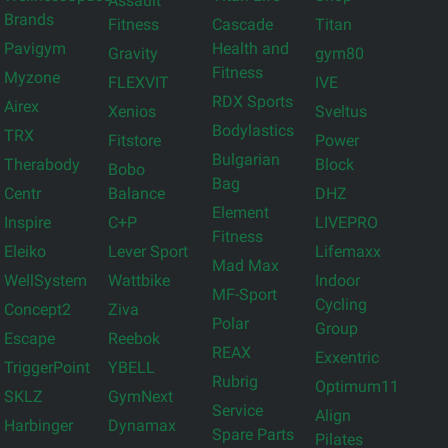
Assault
Brands
Fitness
Cascade
Titan
Pavigym
Health and
Gravity
gym80
Fitness
Myzone
FLEXVIT
IVE
RDX Sports
Airex
Xenios
Sveltus
Bodylastics
TRX
Fitstore
Power
Bulgarian
Therabody
Block
Bobo
Bag
Centr
Balance
DHZ
Element
Inspire
C+P
LIVEPRO
Fitness
Eleiko
Lever Sport
Lifemaxx
Mad Max
WellSystem
Wattbike
Indoor
MF-Sport
Cycling
Concept2
Ziva
Polar
Group
Escape
Reebok
REAX
Exxentric
TriggerPoint
YBELL
Rubrig
Optimum11
SKLZ
GymNext
Service
Align
Harbinger
Dynamax
Spare Parts
Pilates