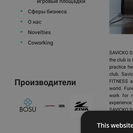
игровые площадки
Сферы бизнеса
О нас
Novelties
Coworking
SAVICKO SP
the club is
practice he
club. Savi
Производители
FITNESS an
world. Fun
work for m
experience 
SAVICKO S
This websit