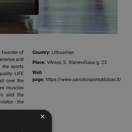
 founder of
Country:
Lithuanian
perience and
Place:
Vilnius, S. Stanevičiaus g. 23
f the sports
Web
uality LIFE
page:
https://www.savickosportoklubas.lt/
ll over the
kes muscles
ers and the
isitor - the
×