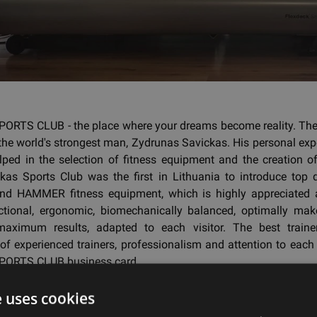
ORTS CLUB - the place where your dreams become reality. The
 the world's strongest man, Zydrunas Savickas. His personal ex
lped in the selection of fitness equipment and the creation o
ckas Sports Club was the first in Lithuania to introduce top q
d HAMMER fitness equipment, which is highly appreciated a
ctional, ergonomic, biomechanically balanced, optimally ma
aximum results, adapted to each visitor. The best train
of experienced trainers, professionalism and attention to each v
PORTS CLUB business card.
e uses cookies